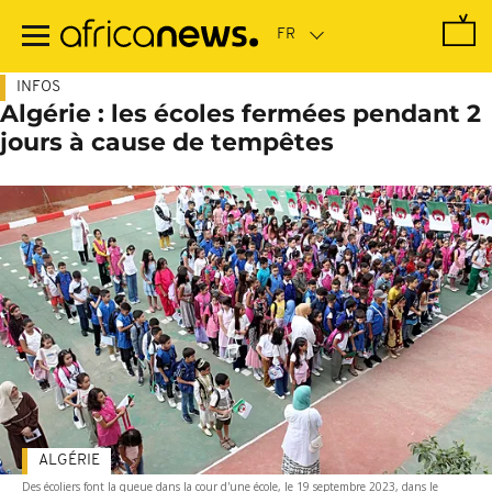
Passer
au
contenu
principal
INFOS
Algérie : les écoles fermées pendant 2
jours à cause de tempêtes
ALGÉRIE
Des écoliers font la queue dans la cour d'une école, le 19 septembre 2023, dans le