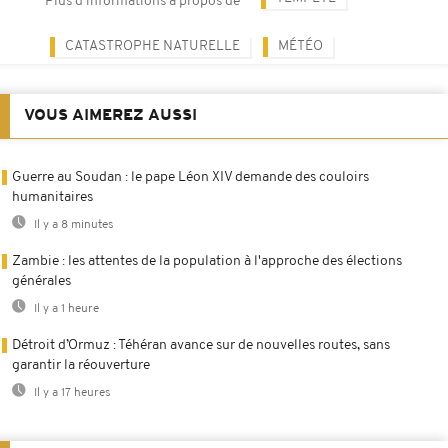
Plus d'informations à propos de
CATASTROPHE NATURELLE
MÉTÉO
VOUS AIMEREZ AUSSI
Guerre au Soudan : le pape Léon XIV demande des couloirs
humanitaires
Il y a 8 minutes
Zambie : les attentes de la population à l'approche des élections
générales
Il y a 1 heure
Détroit d’Ormuz : Téhéran avance sur de nouvelles routes, sans
garantir la réouverture
Il y a 17 heures