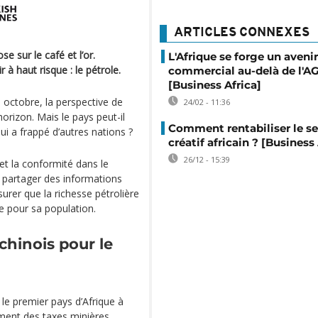
ARTICLES CONNEXES
 sur le café et l’or.
L'Afrique se forge un avenir
 à haut risque : le pétrole.
commercial au-delà de l'
[Business Africa]
 octobre, la perspective de
24/02 - 11:36
’horizon. Mais le pays peut-il
Comment rentabiliser le s
ui a frappé d’autres nations ?
créatif africain ? [Business
26/12 - 15:39
 et la conformité dans le
ur partager des informations
urer que la richesse pétrolière
e pour sa population.
hinois pour le
le premier pays d’Afrique à
ment des taxes minières.