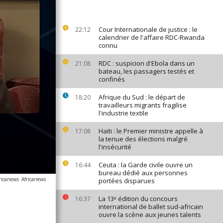
Cour Internationale de justice : le
22:12
calendrier de l'affaire RDC-Rwanda
connu
RDC : suspicion d'Ebola dans un
21:08
bateau, les passagers testés et
confinés
Afrique du Sud : le départ de
18:20
travailleurs migrants fragilise
l'industrie textile
Haïti : le Premier ministre appelle à
17:08
la tenue des élections malgré
l'insécurité
Ceuta : la Garde civile ouvre un
16:44
bureau dédié aux personnes
ricanews
Africanews
portées disparues
La 13ᵉ édition du concours
16:37
international de ballet sud-africain
ouvre la scène aux jeunes talents