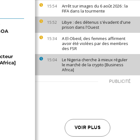
Arrêt sur images du 6 août 2026 : la
15:54
FIFA dans la tourmente
Libye : des détenus s'évadent d'une
15:52
prison dans l'Ouest
AGOA
A El-Obeid, des femmes affirment
15:34
avoir été violées par des membres
des FSR
ecteur
Le Nigeria cherche à mieux réguler
15:04
 Africa]
le marché de la crypto [Business
Africa]
PUBLICITÉ
VOIR PLUS