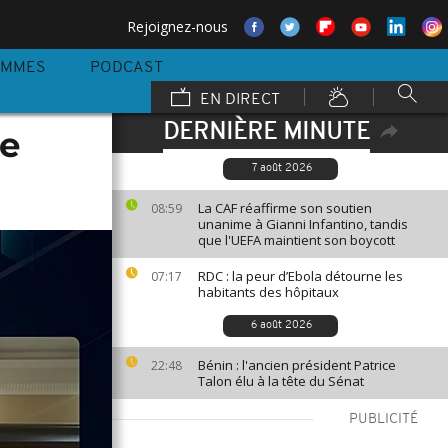
Rejoignez-nous
AMMES
PODCAST
EN DIRECT
DERNIÈRE MINUTE
de
7 août 2026
La CAF réaffirme son soutien
08:59
unanime à Gianni Infantino, tandis
que l'UEFA maintient son boycott
RDC : la peur d’Ebola détourne les
07:17
habitants des hôpitaux
6 août 2026
Bénin : l'ancien président Patrice
22:48
Talon élu à la tête du Sénat
PUBLICITÉ