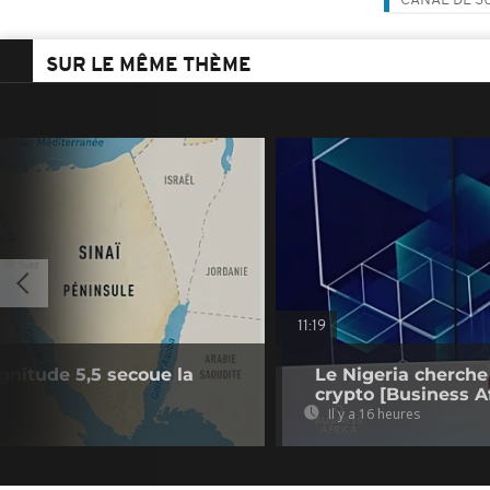
CANAL DE S
SUR LE MÊME THÈME
11:19
gnitude 5,5 secoue la
Le Nigeria cherche
crypto [Business Af
Il y a 16 heures