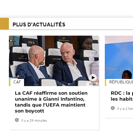
PLUS D'ACTUALITÉS
CAF
RÉPUBLIQU
01:00
La CAF réaffirme son soutien
RDC : la
unanime à Gianni Infantino,
les habi
tandis que l'UEFA maintient
Il y a 2 h
son boycott
Il y a 29 minutes