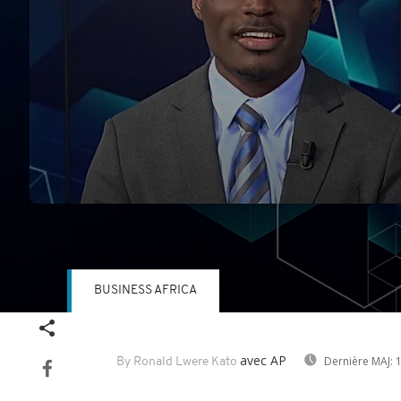
BUSINESS AFRICA
Volume
90%
avec AP
Dernière MAJ:
1
By Ronald Lwere Kato