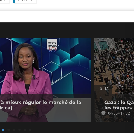
UEZ
EGYPTE
01:13
 à mieux réguler le marché de la
Gaza : le Q
rica]
les frappes 
04/08 - 14:32