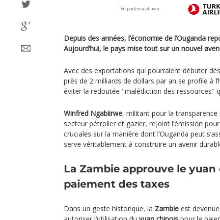
Depuis des années, l’économie de l’Ouganda repose
Aujourd’hui, le pays mise tout sur un nouvel avenir
Avec des exportations qui pourraient débuter dès
près de 2 milliards de dollars par an se profile à l
éviter la redoutée "malédiction des ressources" q
Winfred Ngabiirwe
, militant pour la transparence
secteur pétrolier et gazier, rejoint l’émission po
cruciales sur la manière dont l’Ouganda peut s’ass
serve véritablement à construire un avenir durabl
La Zambie approuve le yuan c
paiement des taxes
Dans un geste historique, la
Zambie
est devenue 
autoriser l’utilisation du
yuan chinois
pour le paie