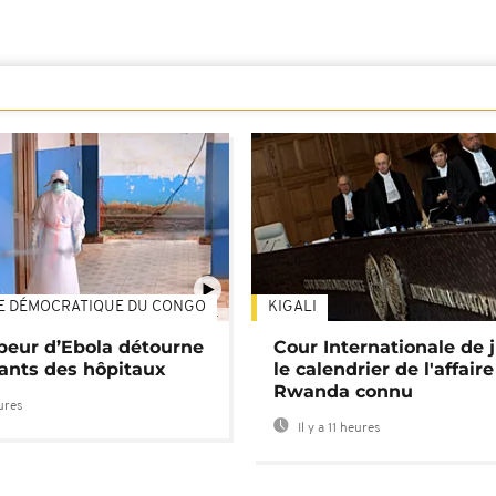
E DÉMOCRATIQUE DU CONGO
KIGALI
01:34
 peur d’Ebola détourne
Cour Internationale de j
tants des hôpitaux
le calendrier de l'affair
Rwanda connu
eures
Il y a 11 heures