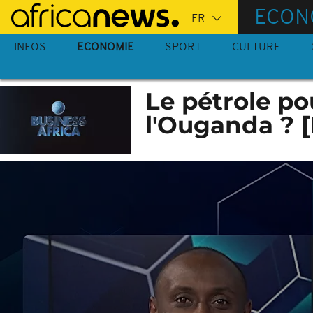
Passer
ECON
au
contenu
INFOS
ECONOMIE
SPORT
CULTURE
principal
Le pétrole po
l'Ouganda ? [