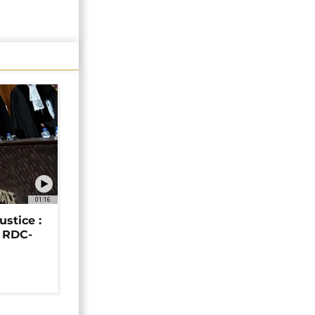
01:16
ustice :
e RDC-