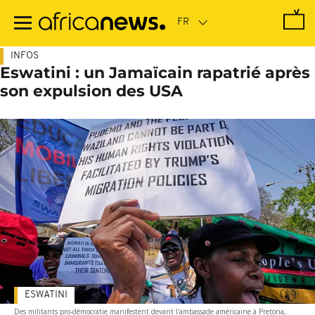
Passer
au
contenu
principal
INFOS
Eswatini : un Jamaïcain rapatrié après
son expulsion des USA
ESWATINI
Des militants pro-démocratie manifestent devant l'ambassade américaine à Pretoria,