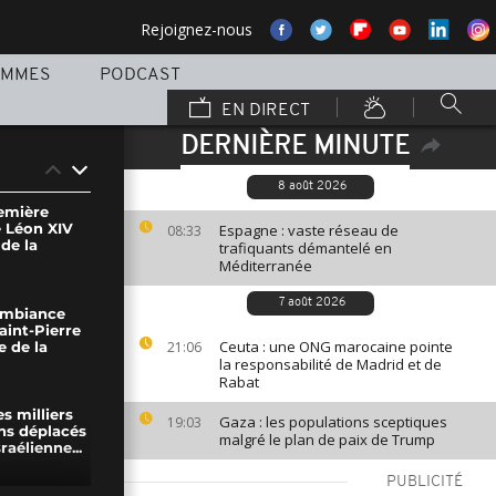
Rejoignez-nous
AMMES
PODCAST
EN DIRECT
DERNIÈRE MINUTE
8 août 2026
remière
e Léon XIV
Espagne : vaste réseau de
08:33
 de la
trafiquants démantelé en
Méditerranée
7 août 2026
ambiance
Saint-Pierre
Ceuta : une ONG marocaine pointe
21:06
e de la
la responsabilité de Madrid et de
Rabat
s milliers
Gaza : les populations sceptiques
19:03
ens déplacés
malgré le plan de paix de Trump
raélienne...
PUBLICITÉ