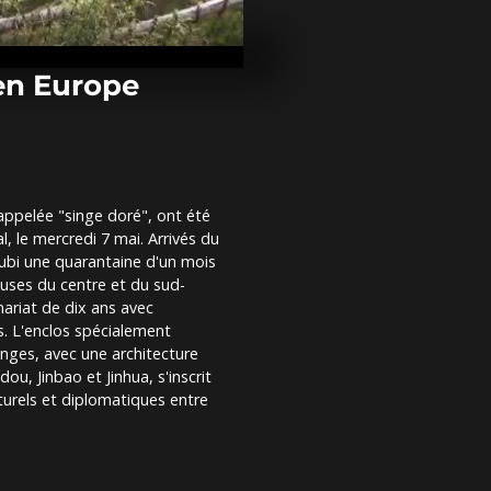
Des milliers 
personnes fo
adieux au cer
pape François
 en Europe
Des œufs de
pour les poi
l’aquarium d
ppelée "singe doré", ont été
Espagne : sai
 le mercredi 7 mai. Arrivés du
de cocaïne e
démantèleme
 subi une quarantaine d'un mois
réseau crimi
euses du centre et du sud-
nariat de dix ans avec
s. L'enclos spécialement
inges, avec une architecture
dou, Jinbao et Jinhua, s'inscrit
turels et diplomatiques entre