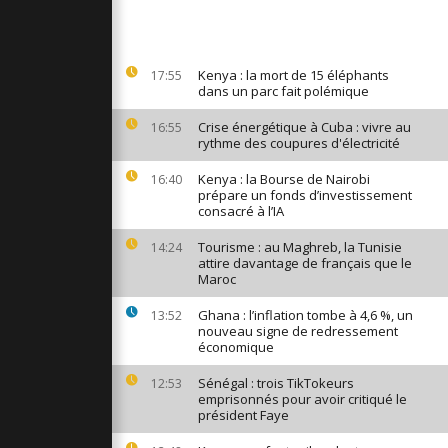
de
nt leurs
cueil du
...
Kenya : la mort de 15 éléphants
17:55
dans un parc fait polémique
 Pâques
ssons de
Crise énergétique à Cuba : vivre au
16:55
e Rio
rythme des coupures d'électricité
Kenya : la Bourse de Nairobi
16:40
prépare un fonds d’investissement
sie de 50 kg
consacré à l’IA
t
nt d'un
Tourisme : au Maghreb, la Tunisie
14:24
nel
attire davantage de français que le
Maroc
Ghana : l’inflation tombe à 4,6 %, un
13:52
nouveau signe de redressement
économique
Sénégal : trois TikTokeurs
12:53
emprisonnés pour avoir critiqué le
président Faye