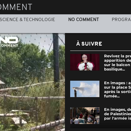
OMMENT
SCIENCE & TECHNOLOGIE
NO COMMENT
PROGR
À SUIVRE
Revivez la p
apparition d
sur le balcon
basilique...
En images : 
sur la place 
après la sorti
fumée...
En images, de
de Palestini
par l'armée is