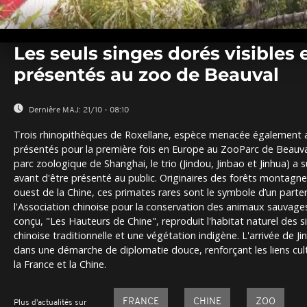
0
seconds
Les seuls singes dorés visibles
of
0
présentés au zoo de Beauval
seconds
Volume
0%
Dernière MAJ:
21/10 - 08:10
Trois rhinopithèques de Roxellane, espèce menacée également a
présentés pour la première fois en Europe au ZooParc de Beauval,
parc zoologique de Shanghai, le trio (Jindou, Jinbao et Jinhua) a
avant d'être présenté au public. Originaires des forêts montagn
ouest de la Chine, ces primates rares sont le symbole d’un parte
l'Association chinoise pour la conservation des animaux sauvage
conçu, "Les Hauteurs de Chine", reproduit l'habitat naturel des s
chinoise traditionnelle et une végétation indigène. L'arrivée de Jin
dans une démarche de diplomatie douce, renforçant les liens cul
la France et la Chine.
FRANCE
CHINE
ZOO
Plus d'actualités sur