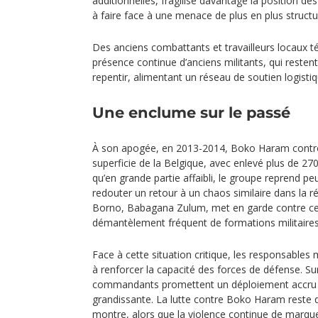
additionnelles, fragilise davantage la position des
à faire face à une menace de plus en plus structu
Des anciens combattants et travailleurs locaux t
présence continue d’anciens militants, qui restent
repentir, alimentant un réseau de soutien logistiq
Une enclume sur le passé
À son apogée, en 2013-2014, Boko Haram contrô
superficie de la Belgique, avec enlevé plus de 270
qu’en grande partie affaibli, le groupe reprend peu
redouter un retour à un chaos similaire dans la 
Borno, Babagana Zulum, met en garde contre ces
démantèlement fréquent de formations militaires
Face à cette situation critique, les responsables m
à renforcer la capacité des forces de défense. Sur
commandants promettent un déploiement accru p
grandissante. La lutte contre Boko Haram reste 
montre, alors que la violence continue de marque