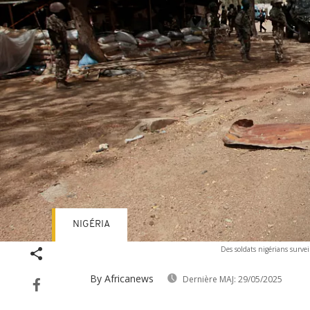
NIGÉRIA
Des soldats nigérians survei
By Africanews
Dernière MAJ:
29/05/2025