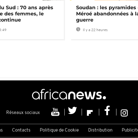
du Sud : 70 ans après
Soudan : les pyramides
e des femmes, le
Méroé abandonnées à l
continue
guerre
5:49
Il y a 22 heures
Réseaux sociaux
ns
Contacts
Politique de Cookie
Distribution
Publicit