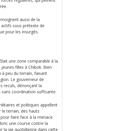
 forces régulières, qui peinent
rée.
émoignent aussi de la
 actifs sous prétexte de
ue pour les insurgés.
lait une zone comparable à la
 jeunes filles à Chibok. Bien
 à peu du terrain, faisant
région. Le gouverneur de
 reculs, dénonçant la
 sans coordination suffisante.
ilitaires et politiques appellent
 le terrain, des hauts
our faire face à la menace
donc une course contre la
r la vie quotidienne dans cette