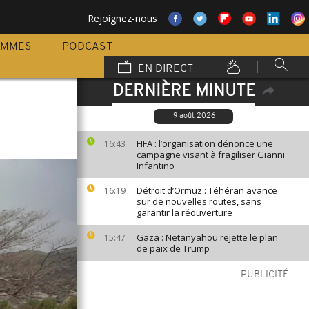
Rejoignez-nous
AMMES
PODCAST
EN DIRECT
DERNIÈRE MINUTE
9 août 2026
FIFA : l’organisation dénonce une
16:43
campagne visant à fragiliser Gianni
Infantino
Détroit d’Ormuz : Téhéran avance
16:19
sur de nouvelles routes, sans
garantir la réouverture
Gaza : Netanyahou rejette le plan
15:47
de paix de Trump
PUBLICITÉ