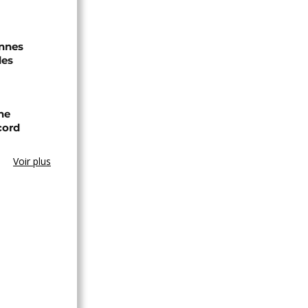
onnes
des
ne
cord
Voir plus