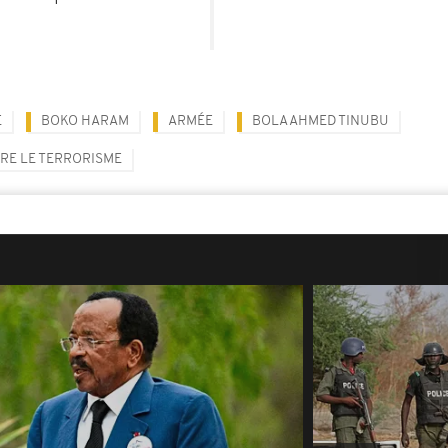
E
BOKO HARAM
ARMÉE
BOLA AHMED TINUBU
RE LE TERRORISME