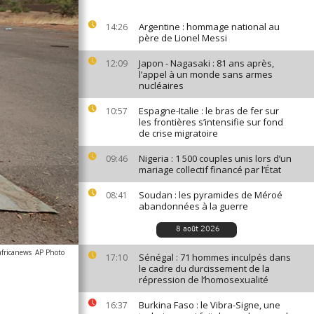
Argentine : hommage national au
14:26
père de Lionel Messi
Japon - Nagasaki : 81 ans après,
12:09
l’appel à un monde sans armes
nucléaires
Espagne-Italie : le bras de fer sur
10:57
les frontières s’intensifie sur fond
de crise migratoire
Nigeria : 1 500 couples unis lors d’un
09:46
mariage collectif financé par l’État
Soudan : les pyramides de Méroé
08:41
abandonnées à la guerre
8 août 2026
africanews
AP Photo
Sénégal : 71 hommes inculpés dans
17:10
le cadre du durcissement de la
répression de l’homosexualité
Burkina Faso : le Vibra-Signe, une
16:37