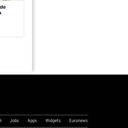
 de
a
é
Jobs
Apps
Widgets
Euronews