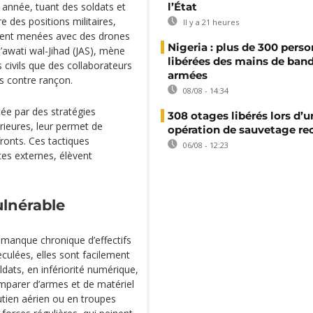
e année, tuant des soldats et
l’État
e des positions militaires,
Il y a 21 heures
ent menées avec des drones
Nigeria : plus de 300 pers
’awati wal-Jihad (JAS), mène
libérées des mains de ban
 civils que des collaborateurs
armées
 contre rançon.
08/08 - 14:34
cée par des stratégies
308 otages libérés lors d’u
rieures, leur permet de
opération de sauvetage re
fronts. Ces tactiques
06/08 - 12:23
es externes, élèvent
ulnérable
n manque chronique d’effectifs
culées, elles sont facilement
ldats, en infériorité numérique,
’emparer d’armes et de matériel
utien aérien ou en troupes