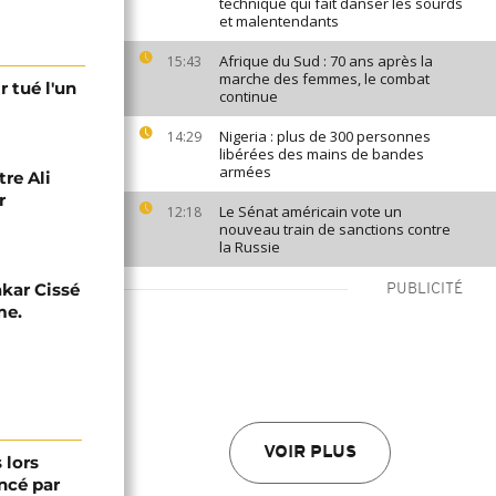
technique qui fait danser les sourds
et malentendants
Afrique du Sud : 70 ans après la
15:43
marche des femmes, le combat
r tué l'un
continue
Nigeria : plus de 300 personnes
14:29
libérées des mains de bandes
armées
tre Ali
r
Le Sénat américain vote un
12:18
nouveau train de sanctions contre
la Russie
akar Cissé
PUBLICITÉ
me.
VOIR PLUS
 lors
ancé par