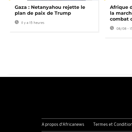
Gaza : Netanyahou rejette le
Afrique 
plan de paix de Trump
la march
combat 
Il y a 15 heures
08/08 - 1
A propos d'Africanews
Termes et Conditio