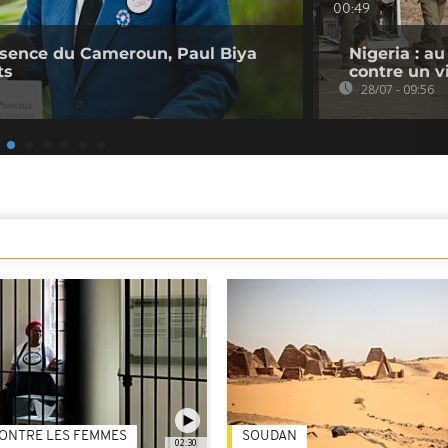
00:49
bsence du Cameroun, Paul Biya
Nigeria : a
ts
contre un v
28/07 - 09:56
ONTRE LES FEMMES
SOUDAN
02:30