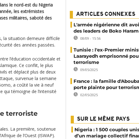
ns le nord-est du Nigeria
année, les extrémistes
ARTICLES CONNEXES
ases militaires, saboté des
L'armée nigérienne dit avoi
des leaders de Boko Haram
 la situation demeure difficile
08/09 - 15:56
nsécurité des années passées.
Tunisie : l'ex-Premier minis
Laarayedh emprisonné pou
tre l’éducation occidentale et
terrorisme
lamique. Ce conflit, le plus
09/05/2025
ivils et déplacé plus de deux
attaque, survenue la semaine
France : la famille d'Aboub
Borno, a coûté la vie à neuf
porte plainte pour terroris
e qui témoigne de l’intensité
02/05/2025
 terroriste
SUR LE MÊME PAYS
pales. La première, soutenue
Nigeria : 1 500 couples unis
l’Afrique de l’Ouest (ISWAP).
d’un mariage collectif fin