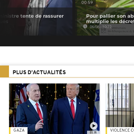
00:59
ministre tente de rassurer
Pour pallier son a
ques
multiplie les décre
06/08 - 10:22
PLUS D'ACTUALITÉS
GAZA
VIOLENCE C
01:38