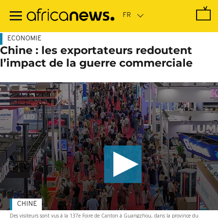
Passer
au
contenu
principal
ECONOMIE
Chine : les exportateurs redoutent
l’impact de la guerre commerciale
CHINE
Des visiteurs sont vus à la 137e Foire de Canton à Guangzhou, dans la province du