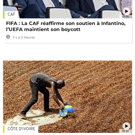
CAF
01:00
FIFA : La CAF réaffirme son soutien à Infantino,
l’UEFA maintient son boycott
Il y a 3 heures
CÔTE D'IVOIRE
00:51