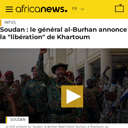
Passer
au
contenu
principal
INFOS
Soudan : le général al-Burhan annonce
la "libération" de Khartoum
SOUDAN
Le chef militaire du Soudan, le général Abdel-Fattah Burhan, à Khartoum, au