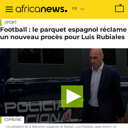
Passer
au
contenu
principal
SPORT
Football : le parquet espagnol réclame
un nouveau procès pour Luis Rubiales
ESPAGNE
L'ex-président de la fédération espagnole de football, Luis Rubiales, passe devant un