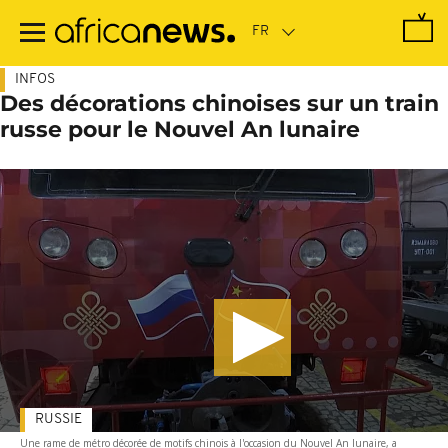
Passer
au
contenu
principal
INFOS
Des décorations chinoises sur un train
russe pour le Nouvel An lunaire
RUSSIE
Une rame de métro décorée de motifs chinois à l'occasion du Nouvel An lunaire, a