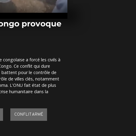
Un trembleme
de magnitude
Taïwan, faisa
blessés
 Congo provoque
Retour de D
à la Maison B
images de s
 congolaise a forcé les civils à
Les images de
ongo. Ce conflit qui dure
meurtrier da
station de sk
 battent pour le contrôle de
rôle de villes clés, notamment
oma. L'ONU fait état de plus
rise humanitaire dans la
CONFLIT ARMÉ