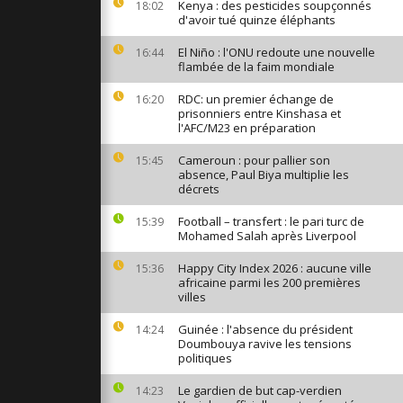
Kenya : des pesticides soupçonnés
18:02
nt de terre
d'avoir tué quinze éléphants
 6,4 frappe
nt 27
El Niño : l'ONU redoute une nouvelle
16:44
flambée de la faim mondiale
RDC: un premier échange de
16:20
onald Trump
prisonniers entre Kinshasa et
lanche : les
on serment
l'AFC/M23 en préparation
Cameroun : pour pallier son
15:45
absence, Paul Biya multiplie les
 l'incendie
décrets
ns une
i en Turquie
Football – transfert : le pari turc de
15:39
Mohamed Salah après Liverpool
Happy City Index 2026 : aucune ville
15:36
africaine parmi les 200 premières
villes
Guinée : l'absence du président
14:24
Doumbouya ravive les tensions
politiques
Le gardien de but cap-verdien
14:23