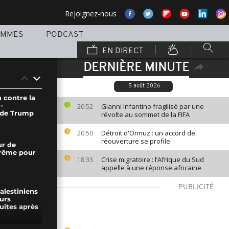
Rejoignez-nous
AMMES
PODCAST
EN DIRECT
DERNIÈRE MINUTE
5 août 2026
 contre la
-
Gianni Infantino fragilisé par une
20:52
 de Trump
révolte au sommet de la FIFA
Détroit d'Ormuz : un accord de
20:50
réouverture se profile
ur de
trême pour
Crise migratoire : l’Afrique du Sud
18:33
appelle à une réponse africaine
PUBLICITÉ
alestiniens
urs
uites après