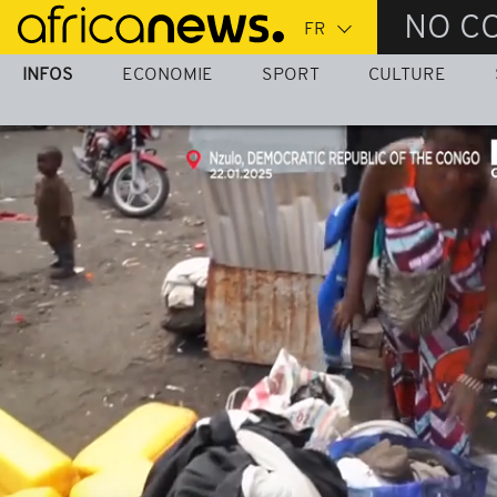
Passer
NO C
au
contenu
INFOS
ECONOMIE
SPORT
CULTURE
principal