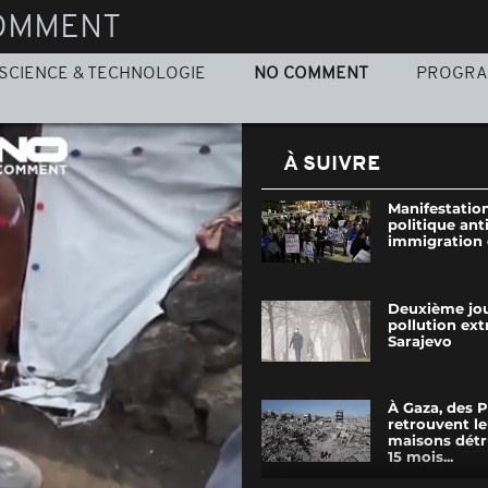
OMMENT
SCIENCE & TECHNOLOGIE
NO COMMENT
PROGR
À SUIVRE
Manifestation
politique anti
immigration
Deuxième jo
pollution ex
Sarajevo
À Gaza, des P
retrouvent le
maisons détr
15 mois...