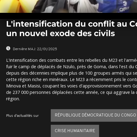
0
seconds
L'intensification du conflit au
of
0
un nouvel exode des civils
seconds
Volume
0%
Dernière MAJ:
22/01/2025
L'intensification des combats entre les rebelles du M23 et l'armée
fuir le camp de déplacés de Nzulo, près de Goma, dans l'est du C
depuis des décennies implique plus de 100 groupes armés qui se
cette région riche en minéraux. Le M23 a récemment pris le cont
Minova et Masisi, coupant les voies d'approvisionnement vers G
de 237 000 personnes déplacées cette année, ce qui aggrave la c
région.
RÉPUBLIQUE DÉMOCRATIQUE DU CONGO
Plus d'actualités sur
CRISE HUMANITAIRE