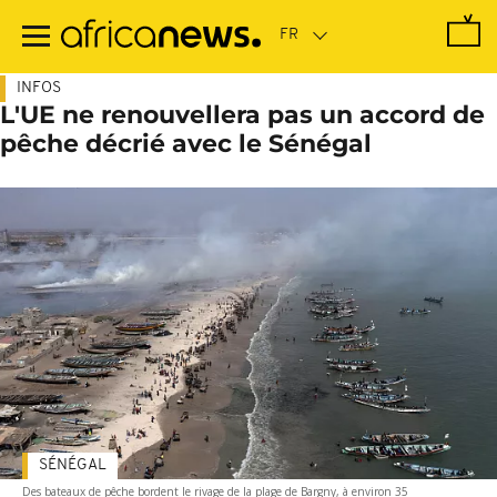
Passer
au
contenu
principal
INFOS
L'UE ne renouvellera pas un accord de
pêche décrié avec le Sénégal
SÉNÉGAL
Des bateaux de pêche bordent le rivage de la plage de Bargny, à environ 35