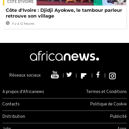
CÔTE D'IVOIRE
01:58
Côte d'Ivoire : Djidji Ayokwe, le tambour parleur
retrouve son village
Il y a 12 heures
Réseaux sociaux
A propos d'Africanews
Termes et Conditions
Contacts
Politique de Cookie
Distribution
Publicité