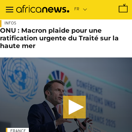
Passer
au
contenu
principal
INFOS
ONU : Macron plaide pour une
ratification urgente du Traité sur la
haute mer
FRANCE