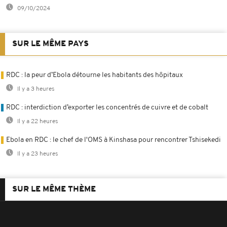
09/10/2024
SUR LE MÊME PAYS
RDC : la peur d’Ebola détourne les habitants des hôpitaux
Il y a 3 heures
RDC : interdiction d’exporter les concentrés de cuivre et de cobalt
Il y a 22 heures
Ebola en RDC : le chef de l'OMS à Kinshasa pour rencontrer Tshisekedi
Il y a 23 heures
SUR LE MÊME THÈME