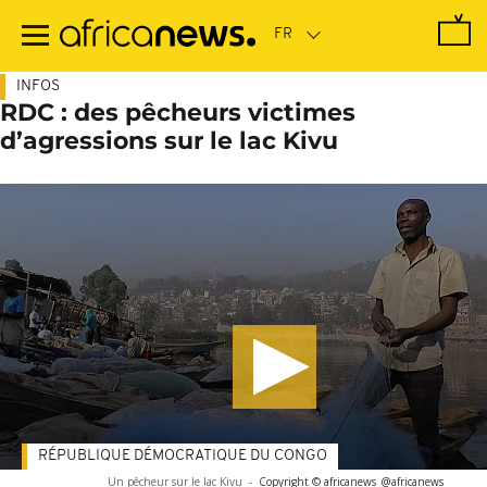
Passer
au
contenu
principal
INFOS
RDC : des pêcheurs victimes
d’agressions sur le lac Kivu
RÉPUBLIQUE DÉMOCRATIQUE DU CONGO
Un pêcheur sur le lac Kivu
-
Copyright © africanews
@africanews