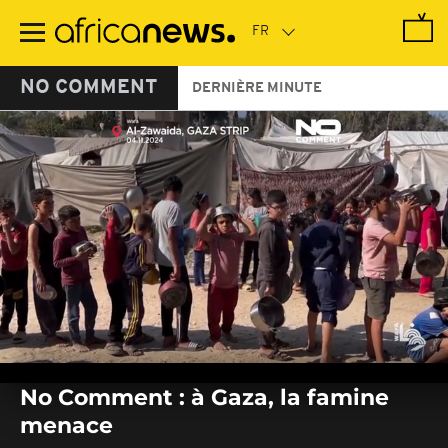
Passer
au
contenu
principal
NO COMMENT
DERNIÈRE MINUTE
0
seconds
No Comment : à Gaza, la famine
of
0
menace
seconds