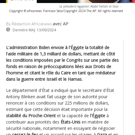
Le président égyptien Abdel Fattah el-Sissi
-
Copyright © africanews
Francisco Seco/Copyright 2024 The AP. All rights reserved
avec AP
By Rédaction Africanews
Dernière MAJ:
13/09/2024
L'administration Biden envoie à l'Égypte la totalité de
l'aide militaire de 1,3 milliard de dollars, mettant de côté
les conditions imposées par le Congrès sur une partie des
fonds en raison de préoccupations liées aux Droits de
l'homme et citant le rôle du Caire en tant que médiateur
dans la guerre entre Israël et le Hamas.
Le département d'État a indiqué que le secrétaire d'État
Antony Blinken avait fait usage de son autorité pour
renoncer à ces conditions sur 225 millions de dollars,
estimant que cette décision était importante pour la
stabilité du Proche-Orient
et la capacité de
l'Égypte
à
contribuer aux priorités des
États-Unis
en matière de
sécurité nationale, notamment en essayant de négocier
un
cessez-le-feu
et un accord sur les otages à
Gaza
et en