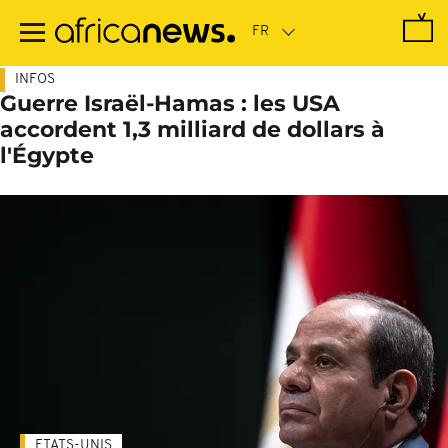
Passer
au
contenu
principal
INFOS
Guerre Israël-Hamas : les USA
accordent 1,3 milliard de dollars à
l'Égypte
ETATS-UNIS