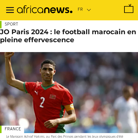
Passer
au
contenu
principal
SPORT
JO Paris 2024 : le football marocain en
pleine effervescence
FRANCE
Le Marocain Achraf Hakimi, au Parc des Princes pendant les Jeux olympiques d'été