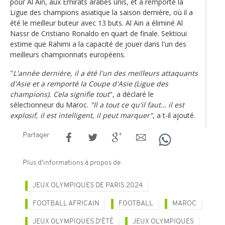
pour Al Ain, aux Émirats arabes unis, et a remporté la
Ligue des champions asiatique la saison dernière, où il a
été le meilleur buteur avec 13 buts. Al Ain a éliminé Al
Nassr de Cristiano Ronaldo en quart de finale. Sektioui
estime que Rahimi a la capacité de jouer dans l'un des
meilleurs championnats européens.
"
L'année dernière, il a été l'un des meilleurs attaquants
d'Asie et a remporté la Coupe d'Asie (Ligue des
champions). Cela signifie tout
", a déclaré le
sélectionneur du Maroc.
"Il a tout ce qu'il faut… il est
explosif, il est intelligent, il peut marquer"
, a t-il ajouté.
Partager
Plus d'informations à propos de
JEUX OLYMPIQUES DE PARIS 2024
FOOTBALL AFRICAIN
FOOTBALL
MAROC
JEUX OLYMPIQUES D'ÉTÉ
JEUX OLYMPIQUES