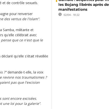
é et de contrôle sexuels.
les Bojang libérés après de
manifestations
pagne pour renverser
02/04 - 10:22
ne des vertus de l'islam"
.
sa Samba, militante et
rs qu'elle célébrait avec
e pense que ce n'est que le
déclaré qu'elle s'était réveillée
s ?"
demande-t-elle, la voix
e revivre nos traumatismes ?
aient pas que l'excision
s sont encore excisées.
t une loi pour la galerie"
.