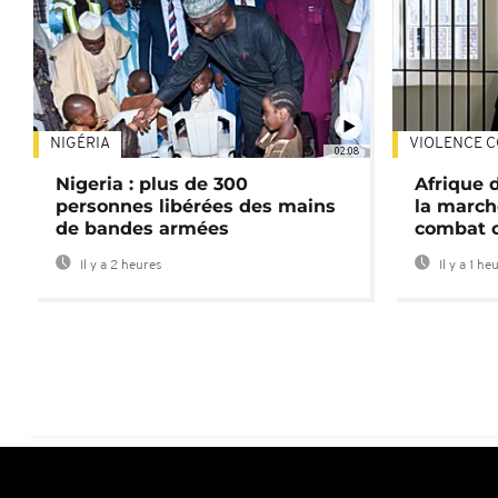
NIGÉRIA
VIOLENCE C
02:08
Nigeria : plus de 300
Afrique 
personnes libérées des mains
la march
de bandes armées
combat 
Il y a 2 heures
Il y a 1 he