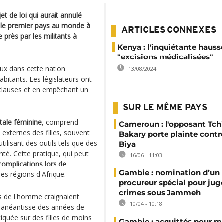
t de loi qui aurait annulé
nir le premier pays au monde à
ARTICLES CONNEXES
e près par les militants à
Kenya : l'inquiétante hauss
"excisions médicalisées"
ux dans cette nation
13/08/2024
itants. Les législateurs ont
s clauses et en empêchant un
SUR LE MÊME PAYS
itale féminine
, comprend
Cameroun : l'opposant Tc
x externes des filles, souvent
Bakary porte plainte contr
ilisant des outils tels que des
Biya
té. Cette pratique, qui peut
16/06 - 11:03
complications lors de
Gambie : nomination d’un
es régions d'Afrique.
procureur spécial pour juge
crimes sous Jammeh
ts de l'homme craignaient
10/04 - 10:18
n'anéantisse des années de
tiquée sur des filles de moins
Gambie : acquittés pour m