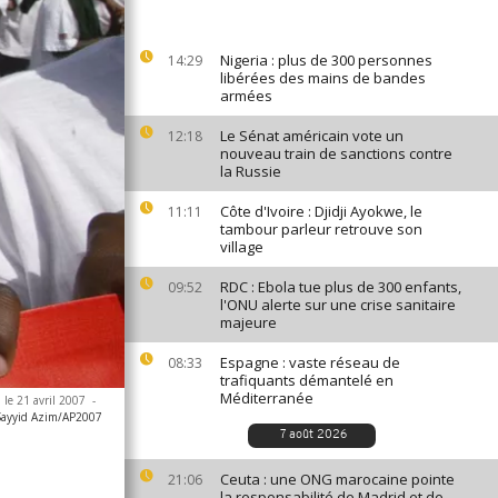
Nigeria : plus de 300 personnes
14:29
libérées des mains de bandes
armées
Le Sénat américain vote un
12:18
nouveau train de sanctions contre
la Russie
Côte d'Ivoire : Djidji Ayokwe, le
11:11
tambour parleur retrouve son
village
RDC : Ebola tue plus de 300 enfants,
09:52
l'ONU alerte sur une crise sanitaire
majeure
Espagne : vaste réseau de
08:33
trafiquants démantelé en
Méditerranée
 le 21 avril 2007
-
Sayyid Azim/AP2007
7 août 2026
Ceuta : une ONG marocaine pointe
21:06
la responsabilité de Madrid et de