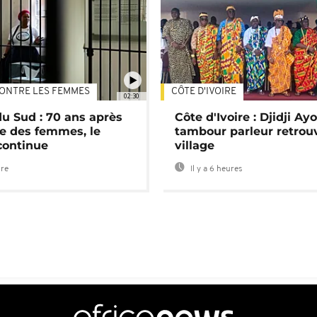
ONTRE LES FEMMES
CÔTE D'IVOIRE
02:30
du Sud : 70 ans après
Côte d'Ivoire : Djidji Ay
e des femmes, le
tambour parleur retrou
continue
village
ure
Il y a 6 heures