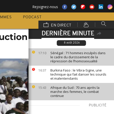
Rejoignez-nous
AMMES
PODCAST
EN DIRECT
DERNIÈRE MINUTE
duction
8 août 2026
Sénégal : 71 hommes inculpés dans
17:10
le cadre du durcissement de la
répression de l’homosexualité
Burkina Faso : le Vibra-Signe, une
16:37
technique qui fait danser les sourds
et malentendants
Afrique du Sud : 70 ans après la
15:43
marche des femmes, le combat
continue
PUBLICITÉ