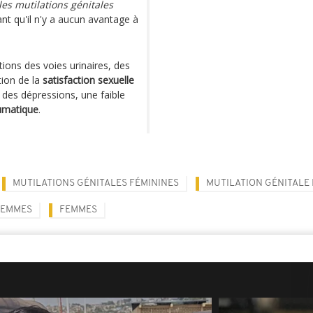
les mutilations génitales
ant qu'il n'y a aucun avantage à
tions des voies urinaires, des
tion de la
satisfaction sexuelle
 des dépressions, une faible
umatique
.
MUTILATIONS GÉNITALES FÉMININES
MUTILATION GÉNITALE 
FEMMES
FEMMES