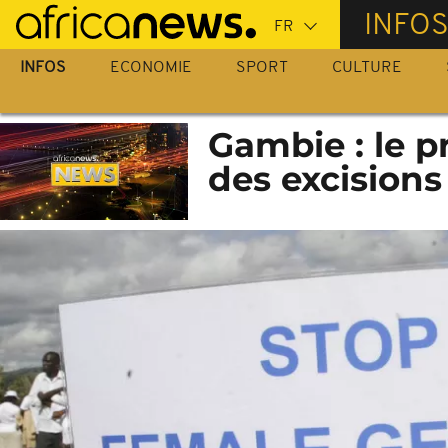
Passer
INFO
au
contenu
INFOS
ECONOMIE
SPORT
CULTURE
principal
Gambie : le pr
des excisions