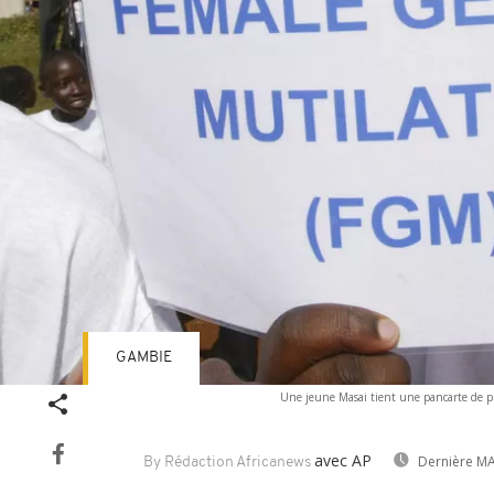
GAMBIE
Une jeune Masai tient une pancarte de prot
avec AP
Dernière MA
By Rédaction Africanews