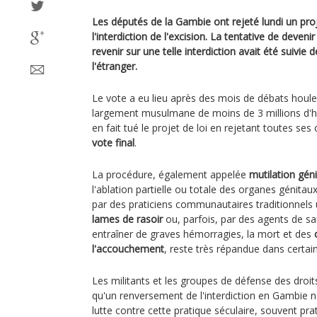
Les députés de la Gambie ont rejeté lundi un proje
l'interdiction de l'excision. La tentative de deve
revenir sur une telle interdiction avait été suivie d
l'étranger.
Le vote a eu lieu après des mois de débats houle
largement musulmane de moins de 3 millions d'hab
en fait tué le projet de loi en rejetant toutes se
vote final
.
La procédure, également appelée
mutilation gén
l'ablation partielle ou totale des organes génitau
par des praticiens communautaires traditionnels ut
lames de rasoir
ou, parfois, par des agents de san
entraîner de graves hémorragies, la mort et des
l'accouchement
, reste très répandue dans certain
Les militants et les groupes de défense des droi
qu'un renversement de l'interdiction en Gambie 
lutte contre cette pratique séculaire, souvent pra