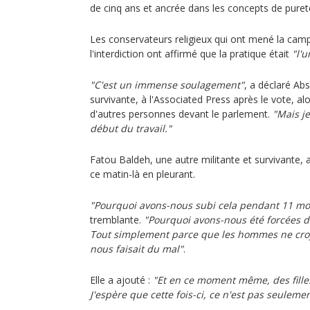
de cinq ans et ancrée dans les concepts de puret
Les conservateurs religieux qui ont mené la cam
l'interdiction ont affirmé que la pratique était
"l'u
"C'est un immense soulagement"
, a déclaré Ab
survivante, à l'Associated Press après le vote, alo
d'autres personnes devant le parlement.
"Mais j
début du travail."
Fatou Baldeh, une autre militante et survivante, a 
ce matin-là en pleurant.
"Pourquoi avons-nous subi cela pendant 11 moi
tremblante.
"Pourquoi avons-nous été forcées d
Tout simplement parce que les hommes ne croy
nous faisait du mal"
.
Elle a ajouté :
"Et en ce moment même, des fille
J'espère que cette fois-ci, ce n'est pas seulemen