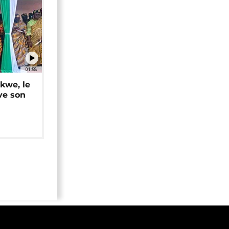
01:58
okwe, le
ve son