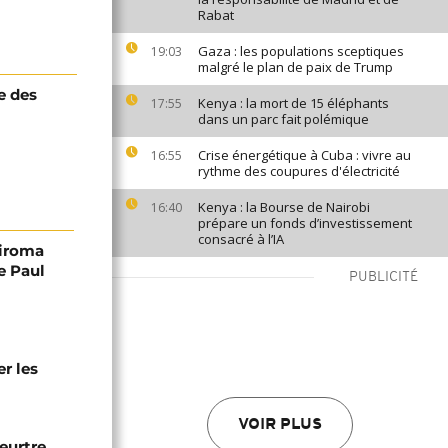
Rabat
Gaza : les populations sceptiques
19:03
malgré le plan de paix de Trump
e des
Kenya : la mort de 15 éléphants
17:55
dans un parc fait polémique
Crise énergétique à Cuba : vivre au
16:55
rythme des coupures d'électricité
Kenya : la Bourse de Nairobi
16:40
prépare un fonds d’investissement
consacré à l’IA
hiroma
e Paul
PUBLICITÉ
r les
VOIR PLUS
eurtre,