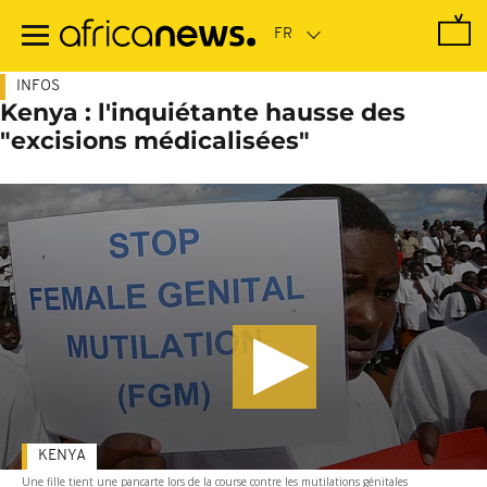
Passer
au
contenu
principal
INFOS
Kenya : l'inquiétante hausse des
"excisions médicalisées"
KENYA
Une fille tient une pancarte lors de la course contre les mutilations génitales