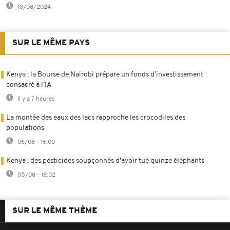
13/08/2024
SUR LE MÊME PAYS
Kenya : la Bourse de Nairobi prépare un fonds d’investissement
consacré à l’IA
Il y a 7 heures
La montée des eaux des lacs rapproche les crocodiles des
populations
06/08 - 16:00
Kenya : des pesticides soupçonnés d'avoir tué quinze éléphants
05/08 - 18:02
SUR LE MÊME THÈME