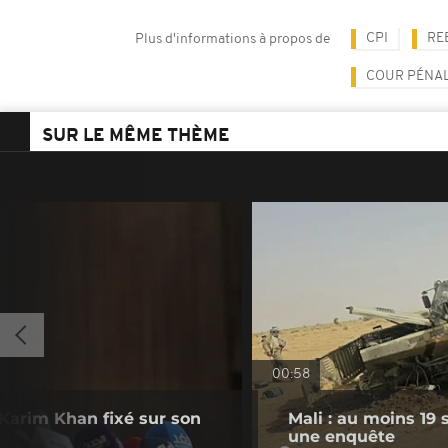
CPI
RE
Plus d'informations à propos de
COUR PÉNAL
SUR LE MÊME THÈME
00:58
 Karim Khan fixé sur son
Mali : au moins 19
une enquête