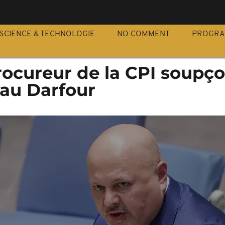
S
SCIENCE & TECHNOLOGIE
NO COMMENT
PROGR
procureur de la CPI soupç
 au Darfour