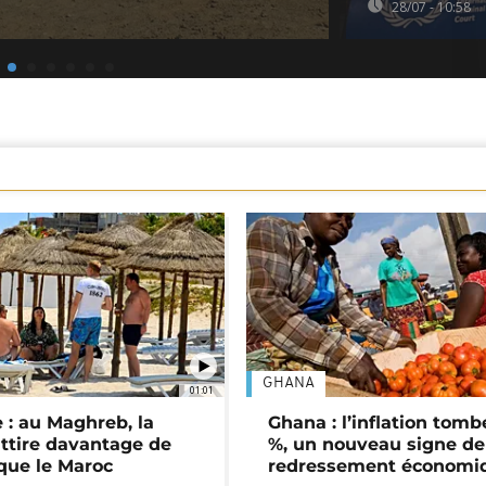
28/07 - 10:58
GHANA
01:01
 : au Maghreb, la
Ghana : l’inflation tomb
attire davantage de
%, un nouveau signe de
 que le Maroc
redressement économi