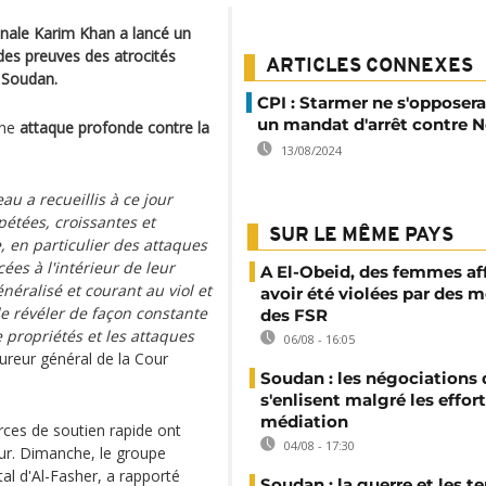
onale Karim Khan a lancé un
des preuves des atrocités
ARTICLES CONNEXES
 Soudan.
CPI : Starmer ne s'opposera
un mandat d'arrêt contre 
une
attaque profonde contre la
13/08/2024
u a recueillis à ce jour
pétées, croissantes et
SUR LE MÊME PAYS
, en particulier des attaques
es à l'intérieur de leur
A El-Obeid, des femmes af
néralisé et courant au viol et
avoir été violées par des
le révéler de façon constante
des FSR
de propriétés et les attaques
06/08 - 16:05
ureur général de la Cour
Soudan : les négociations 
s'enlisent malgré les effor
médiation
orces de soutien rapide ont
04/08 - 17:30
our. Dimanche, le groupe
ital d'Al-Fasher, a rapporté
Soudan : la guerre et les t