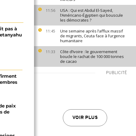
USA : Qui est Abdul El-Sayed,
11:56
l’Américano-Égyptien qui bouscule
les démocrates ?
it pas à
Une semaine après l’afflux massif
11:45
Netanyahu
de migrants, Ceuta face à l’urgence
humanitaire
Côte d’Ivoire : le gouvernement
11:33
boucle le rachat de 100 000 tonnes
de cacao
PUBLICITÉ
firment
 membres
de paix
ts de
VOIR PLUS
ensions