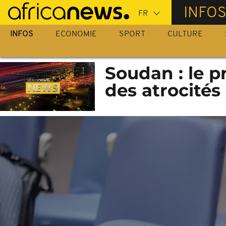
Passer
INFO
au
contenu
INFOS
ECONOMIE
SPORT
CULTURE
principal
Soudan : le 
des atrocités