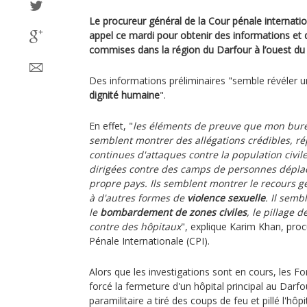
Le procureur général de la Cour pénale internati
appel ce mardi pour obtenir des informations et 
commises dans la région du Darfour à l’ouest du
Des informations préliminaires "semble révéler 
dignité humaine
".
En effet, "
les éléments de preuve que mon burea
semblent montrer des allégations crédibles, ré
continues d'attaques contre la population civile
dirigées contre des camps de personnes déplacé
propre pays. Ils semblent montrer le recours gé
à d'autres formes de
violence sexuelle
. Il semb
le
bombardement de zones civiles
, le pillage 
contre des hôpitaux
", explique Karim Khan, proc
Pénale Internationale (CPI).
Alors que les investigations sont en cours, les F
forcé la fermeture d'un hôpital principal au Darf
paramilitaire a tiré des coups de feu et pillé l'hôp