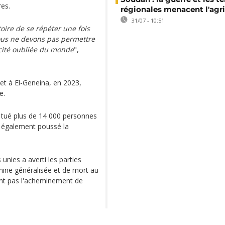
res.
régionales menacent l'agri
31/07 - 10:51
oire de se répéter une fois
ous ne devons pas permettre
ocité oubliée du monde
",
t à El-Geneina, en 2023,
e.
a tué plus de 14 000 personnes
 a également poussé la
unies a averti les parties
famine généralisée et de mort au
ient pas l'acheminement de