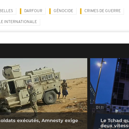
BELLES
DARFOUR
GÉNOCIDE
CRIMES DE GUERRE
E INTERNATIONALE
01:11
 soldats exécutés, Amnesty exige
Le Tchad qu
deux vitess