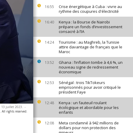
Crise énergétique à Cuba : vivre au
16:55
rythme des coupures d'électricité
Kenya : la Bourse de Nairobi
16:40
prépare un fonds d’investissement
consacré à l’IA
Tourisme : au Maghreb, la Tunisie
14:24
attire davantage de français que le
Maroc
Ghana : l’inflation tombe à 4,6 %, un
13:52
nouveau signe de redressement
économique
Sénégal : trois TikTokeurs
12:53
emprisonnés pour avoir critiqué le
président Faye
Kenya : un fauteuil roulant
12:48
 13 juillet 2023.
-
écologique et abordable pour les
All rights reserved.
enfants
Meta condamné à 942 millions de
12:08
dollars pour non protection des
mineurs