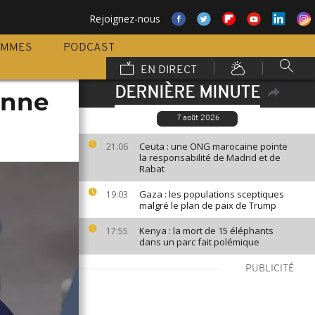
Rejoignez-nous
AMMES
PODCAST
EN DIRECT
DERNIÈRE MINUTE
onne
7 août 2026
Ceuta : une ONG marocaine pointe
21:06
la responsabilité de Madrid et de
Rabat
Gaza : les populations sceptiques
19:03
malgré le plan de paix de Trump
Kenya : la mort de 15 éléphants
17:55
dans un parc fait polémique
PUBLICITÉ