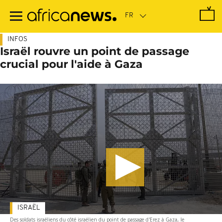
Passer
au
contenu
principal
INFOS
Israël rouvre un point de passage
crucial pour l'aide à Gaza
ISRAËL
Des soldats israéliens du côté israélien du point de passage d'Erez à Gaza, le