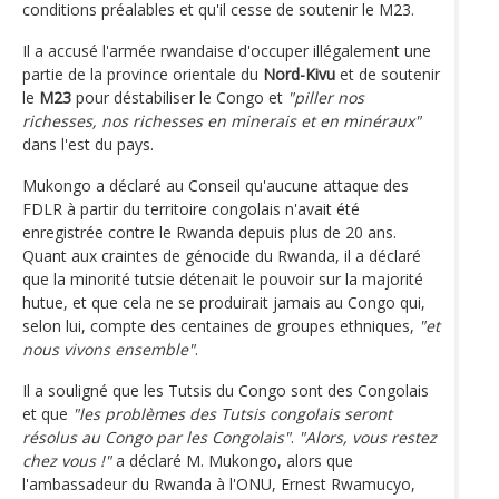
conditions préalables et qu'il cesse de soutenir le M23.
Il a accusé l'armée rwandaise d'occuper illégalement une
partie de la province orientale du
Nord-Kivu
et de soutenir
le
M23
pour déstabiliser le Congo et
"piller nos
richesses, nos richesses en minerais et en minéraux"
dans l'est du pays.
Mukongo a déclaré au Conseil qu'aucune attaque des
FDLR à partir du territoire congolais n'avait été
enregistrée contre le Rwanda depuis plus de 20 ans.
Quant aux craintes de génocide du Rwanda, il a déclaré
que la minorité tutsie détenait le pouvoir sur la majorité
hutue, et que cela ne se produirait jamais au Congo qui,
selon lui, compte des centaines de groupes ethniques,
"et
nous vivons ensemble"
.
Il a souligné que les Tutsis du Congo sont des Congolais
et que
"les problèmes des Tutsis congolais seront
résolus au Congo par les Congolais"
.
"Alors, vous restez
chez vous !"
a déclaré M. Mukongo, alors que
l'ambassadeur du Rwanda à l'ONU, Ernest Rwamucyo,