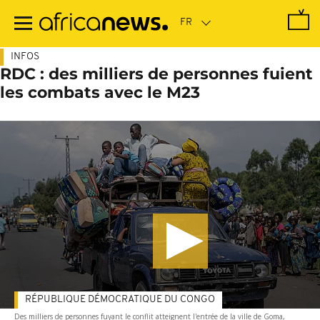
Passer
au
contenu
principal
INFOS
RDC : des milliers de personnes fuient
les combats avec le M23
RÉPUBLIQUE DÉMOCRATIQUE DU CONGO
Des milliers de personnes fuyant le conflit atteignent l'entrée de la ville de Goma,