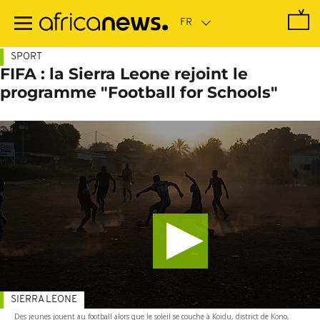
Passer
au
contenu
principal
SPORT
FIFA : la Sierra Leone rejoint le
programme "Football for Schools"
SIERRA LEONE
Des jeunes jouent au football alors que le soleil se couche à Koidu, district de Kono,