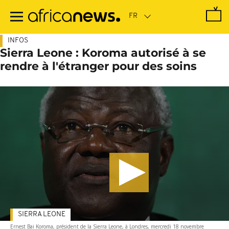
Passer
au
contenu
principal
INFOS
Sierra Leone : Koroma autorisé à se
rendre à l'étranger pour des soins
SIERRA LEONE
Ernest Bai Koroma, président de la Sierra Leone, à Londres, mercredi 18 novembre