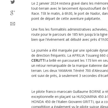
Le 2 janvier 2024 restera gravé dans les mémoire
tout-terrain avec le lancement époustouflant de la
Race. Tôt le matin, à 6h30, le port de Nador, dan
point de départ de cette aventure palpitante.
Une fois les formalités administratives achevées,
route pour le parcours de 185 km jusqu'à la lign
bien que l'événement ait débuté avec près d'1h30 de
La journée a été marquée par une spéciale dyn
de direction fréquents. La APRILIA Touareg 660 du
CERUTTI
a brillé en parcourant les 173 km en seu
un retour remarquable de la marque italienne dan
terrain. Les deux YAMAHA Ténéré 700 d'Alessa
ont suivi de près, à seulement 3 secondes d'écar
Le pilote franco-marocain Guillaume BORNE a ré
exceptionnelle en plaçant sa HUSQVARNA 450 à l
HONDA 450 de l'Italien Giovanni GRITTI, qui a co
compétition a également vu le pilote suisse A