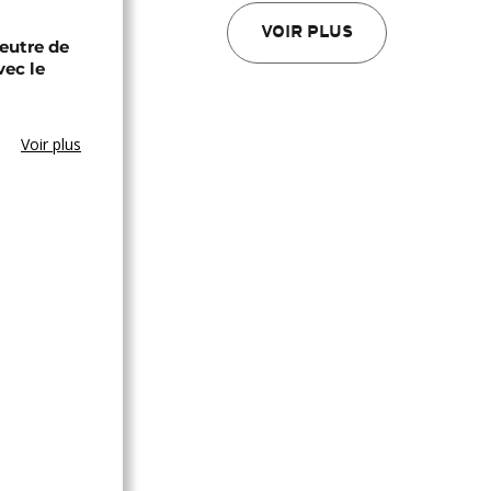
VOIR PLUS
eutre de
vec le
Voir plus