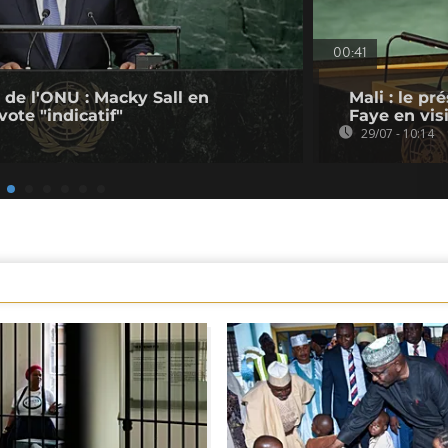
00:41
 de l'ONU : Macky Sall en
Mali : le p
 vote "indicatif"
Faye en vis
29/07 - 10:14