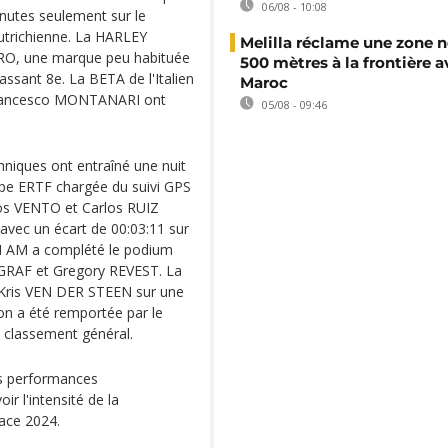
06/08 - 10:08
nutes seulement sur le
autrichienne. La HARLEY
Melilla réclame une zone n
RO, une marque peu habituée
500 mètres à la frontière a
classant 8e. La BETA de l'Italien
Maroc
Francesco MONTANARI ont
05/08 - 09:46
hniques ont entraîné une nuit
ipe ERTF chargée du suivi GPS
los VENTO et Carlos RUIZ
ec un écart de 00:03:11 sur
AN AM a complété le podium
NGRAF et Gregory REVEST. La
 Kris VEN DER STEEN sur une
on a été remportée par le
classement général.
es performances
r l'intensité de la
Race 2024.