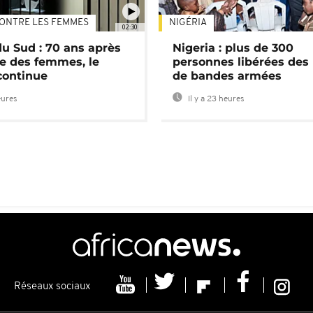
ONTRE LES FEMMES
NIGÉRIA
02:30
du Sud : 70 ans après
Nigeria : plus de 300
e des femmes, le
personnes libérées des
continue
de bandes armées
eures
Il y a 23 heures
Réseaux sociaux