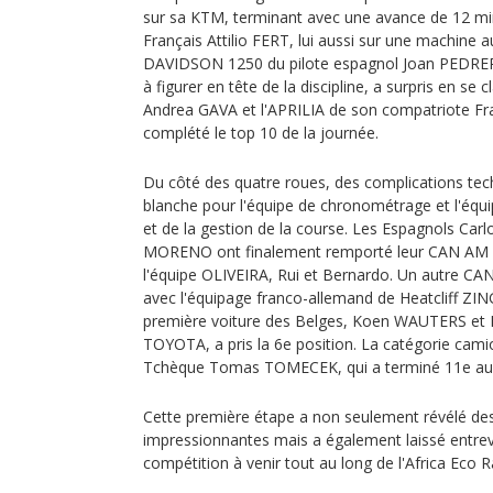
sur sa KTM, terminant avec une avance de 12 mi
Français Attilio FERT, lui aussi sur une machine 
DAVIDSON 1250 du pilote espagnol Joan PEDRE
à figurer en tête de la discipline, a surpris en se 
Andrea GAVA et l'APRILIA de son compatriote 
complété le top 10 de la journée.
Du côté des quatre roues, des complications tec
blanche pour l'équipe de chronométrage et l'équ
et de la gestion de la course. Les Espagnols Car
MORENO ont finalement remporté leur CAN AM av
l'équipe OLIVEIRA, Rui et Bernardo. Un autre C
avec l'équipage franco-allemand de Heatcliff ZI
première voiture des Belges, Koen WAUTERS et
TOYOTA, a pris la 6e position. La catégorie cami
Tchèque Tomas TOMECEK, qui a terminé 11e au 
Cette première étape a non seulement révélé d
impressionnantes mais a également laissé entrevoi
compétition à venir tout au long de l'Africa Eco 