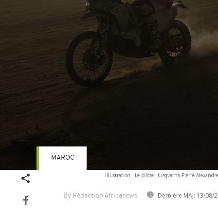
MAROC
Volume
Illustration - Le pilote Husqvarna Pierre Alexandr
90%
Dernière MAJ:
13/08/2
By Rédaction Africanews