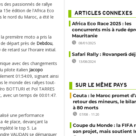
s des passionnés de rallye
 15e édition de l'Africa Eco
ARTICLES CONNEXES
s le nord du Maroc, a été le
Africa Eco Race 2025 : les
concurrents mis à rude ép
Mauritanie
 la première moto a pris la
e de départ près de
Debdou
,
08/01/2025
 retard sur l'horaire initial.
Safari Rally : Rovanperä déj
13/08/2024
amique avec des changements
 pilote italien
Jacopo
lement 01:54:09, signant ainsi
s le monde des rallyes tout-
SUR LE MÊME PAYS
ndro BOTTURI et Pol TARRES
t, avec un temps de 00:01:47.
Ceuta : le Maroc promet d’
retour des mineurs, le bil
à 80 morts
07/08 - 11:20
alisé une performance
a 4e place, devançant la
Coupe du Monde : la FIFA 
mplété le top 5. La
son projet, mais soutient 
lexandre VAUDAN se démarquer