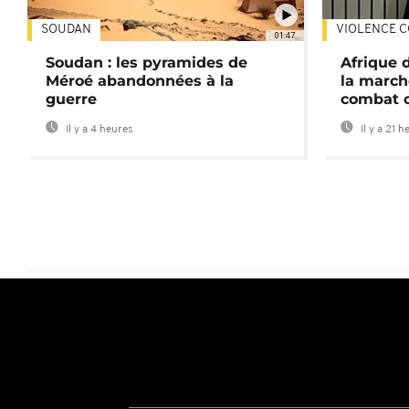
SOUDAN
VIOLENCE C
01:47
Soudan : les pyramides de
Afrique 
Méroé abandonnées à la
la march
guerre
combat 
Il y a 4 heures
Il y a 21 h