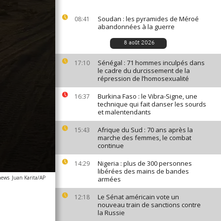
Soudan : les pyramides de Méroé
08:41
abandonnées à la guerre
8 août 2026
Sénégal : 71 hommes inculpés dans
17:10
le cadre du durcissement de la
répression de l’homosexualité
Burkina Faso : le Vibra-Signe, une
16:37
technique qui fait danser les sourds
et malentendants
Afrique du Sud : 70 ans après la
15:43
marche des femmes, le combat
continue
Nigeria : plus de 300 personnes
14:29
libérées des mains de bandes
news
Juan Karita/AP
armées
Le Sénat américain vote un
12:18
nouveau train de sanctions contre
la Russie