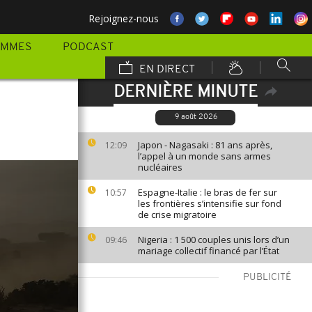
Rejoignez-nous
AMMES
PODCAST
EN DIRECT
DERNIÈRE MINUTE
9 août 2026
Japon - Nagasaki : 81 ans après,
12:09
l’appel à un monde sans armes
nucléaires
Espagne-Italie : le bras de fer sur
10:57
les frontières s’intensifie sur fond
de crise migratoire
Nigeria : 1 500 couples unis lors d’un
09:46
mariage collectif financé par l’État
PUBLICITÉ