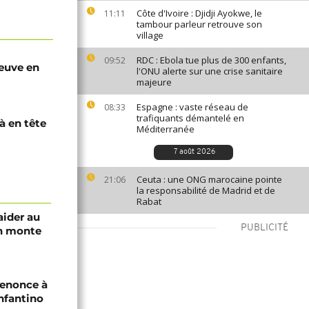
Côte d'Ivoire : Djidji Ayokwe, le
11:11
tambour parleur retrouve son
village
RDC : Ebola tue plus de 300 enfants,
09:52
reuve en
l'ONU alerte sur une crise sanitaire
majeure
Espagne : vaste réseau de
08:33
trafiquants démantelé en
à en tête
Méditerranée
7 août 2026
Ceuta : une ONG marocaine pointe
21:06
la responsabilité de Madrid et de
Rabat
aider au
PUBLICITÉ
an monte
renonce à
Infantino