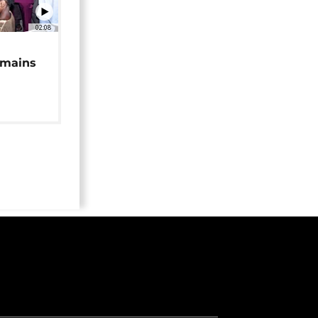
02:08
 mains