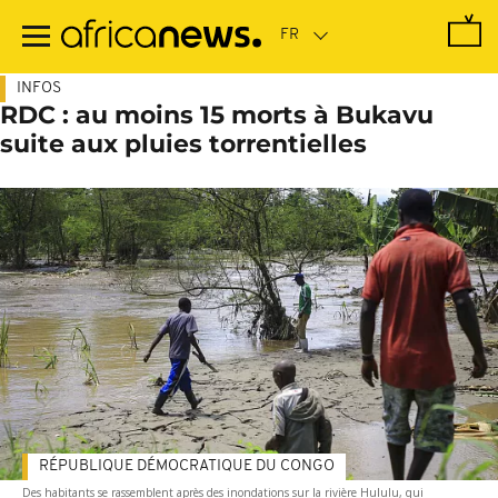
Passer
au
contenu
principal
INFOS
RDC : au moins 15 morts à Bukavu
suite aux pluies torrentielles
RÉPUBLIQUE DÉMOCRATIQUE DU CONGO
Des habitants se rassemblent après des inondations sur la rivière Hululu, qui