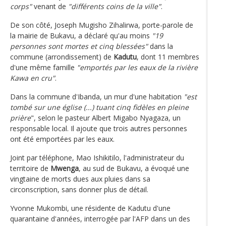
corps"
venant de
"différents coins de la ville"
.
De son côté, Joseph Mugisho Zihalirwa, porte-parole de
la mairie de Bukavu, a déclaré qu'au moins
"19
personnes sont mortes et cinq blessées"
dans la
commune (arrondissement) de
Kadutu
, dont 11 membres
d'une même famille
"emportés par les eaux de la rivière
Kawa en cru"
.
Dans la commune d'Ibanda, un mur d'une habitation
"est
tombé sur une église (...) tuant cinq fidèles en pleine
prière
", selon le pasteur Albert Migabo Nyagaza, un
responsable local. Il ajoute que trois autres personnes
ont été emportées par les eaux.
Joint par téléphone, Mao Ishikitilo, l'administrateur du
territoire de
Mwenga
, au sud de Bukavu, a évoqué une
vingtaine de morts dues aux pluies dans sa
circonscription, sans donner plus de détail.
Yvonne Mukombi, une résidente de Kadutu d'une
quarantaine d'années, interrogée par l'AFP dans un des