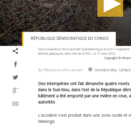
RÉPUBLIQUE DÉMOCRATIQUE DU CONGO
Volume
Deux travailleurs de la centrale hydroélectrique Ruzizi I inspectent 
90%
déchets plastiques, dans l'est de la RDC, le 17 mars 2022
-
Copyright © africa
Dernière MAJ:
13/08/2
By Rédaction Africanews
Des intempéries ont fait dimanche quatre morts 
dans le Sud-Kivu, dans l'est de la République dé
bâtiment a été emporté par une rivière en crue, a
autorités
.
L'accident s'est produit dans une zone rurale et m
Mwenga.