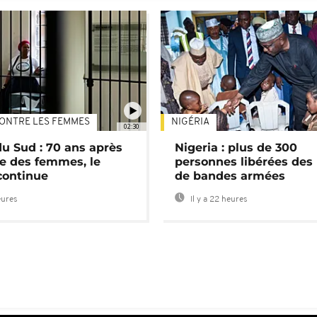
ONTRE LES FEMMES
NIGÉRIA
02:30
du Sud : 70 ans après
Nigeria : plus de 300
e des femmes, le
personnes libérées des
continue
de bandes armées
eures
Il y a 22 heures