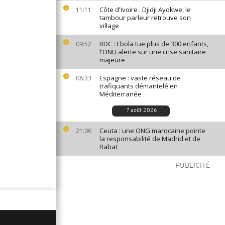
Côte d'Ivoire : Djidji Ayokwe, le
11:11
tambour parleur retrouve son
village
RDC : Ebola tue plus de 300 enfants,
09:52
l'ONU alerte sur une crise sanitaire
majeure
Espagne : vaste réseau de
08:33
trafiquants démantelé en
Méditerranée
7 août 2026
Ceuta : une ONG marocaine pointe
21:06
la responsabilité de Madrid et de
Rabat
PUBLICITÉ