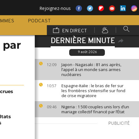
Rejoignez-nous
AMMES
PODCAST
EN DIRECT
DERNIÈRE MINUTE
 par
9 août 2026
Japon - Nagasaki : 81 ans après,
12:09
l’appel à un monde sans armes
nucléaires
Espagne-Italie : le bras de fer sur
10:57
les frontières s’intensifie sur fond
 crues
de crise migratoire
Nigeria : 1 500 couples unis lors d’un
09:46
mariage collectif financé par l’État
ltats
s
PUBLICITÉ