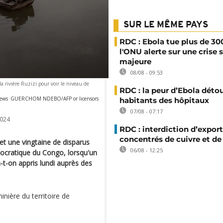
SUR LE MÊME PAYS
RDC : Ebola tue plus de 30
l'ONU alerte sur une crise 
majeure
08/08 - 09:53
la rivière Ruzizi pour voir le niveau de
RDC : la peur d’Ebola déto
news
GUERCHOM NDEBO/AFP or licensors
habitants des hôpitaux
07/08 - 07:17
024
RDC : interdiction d’export
concentrés de cuivre et de
et une vingtaine de disparus
06/08 - 12:25
mocratique du Congo, lorsqu'un
-t-on appris lundi auprès des
inière du territoire de