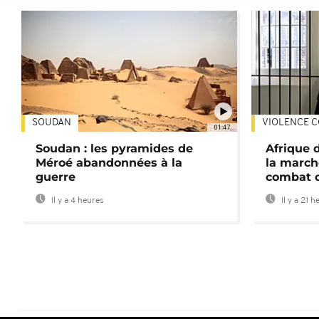
SOUDAN
VIOLENCE C
01:47
Soudan : les pyramides de
Afrique 
Méroé abandonnées à la
la march
guerre
combat 
Il y a 4 heures
Il y a 21 h