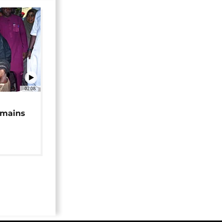
02:08
 mains