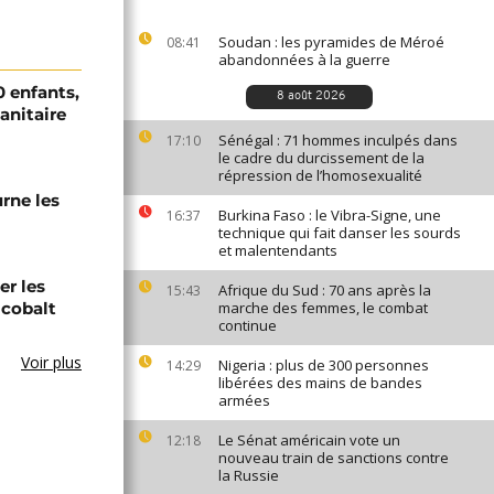
Soudan : les pyramides de Méroé
08:41
abandonnées à la guerre
0 enfants,
8 août 2026
sanitaire
Sénégal : 71 hommes inculpés dans
17:10
le cadre du durcissement de la
répression de l’homosexualité
urne les
Burkina Faso : le Vibra-Signe, une
16:37
technique qui fait danser les sourds
et malentendants
er les
Afrique du Sud : 70 ans après la
15:43
 cobalt
marche des femmes, le combat
continue
Voir plus
Nigeria : plus de 300 personnes
14:29
libérées des mains de bandes
armées
Le Sénat américain vote un
12:18
nouveau train de sanctions contre
la Russie