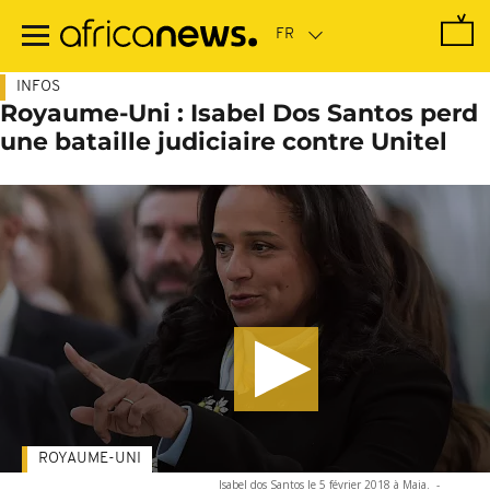
Passer
au
contenu
principal
INFOS
Royaume-Uni : Isabel Dos Santos perd
une bataille judiciaire contre Unitel
ROYAUME-UNI
Isabel dos Santos le 5 février 2018 à Maia.
-