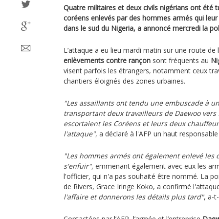
Quatre militaires et deux civils nigérians ont été
coréens enlevés par des hommes armés qui leu
dans le sud du Nigeria, a annoncé mercredi la pol
L’attaque a eu lieu mardi matin sur une route de l
enlèvements contre rançon
sont fréquents au
Ni
visent parfois les étrangers, notamment ceux tra
chantiers éloignés des zones urbaines.
"Les assaillants ont tendu une embuscade à un
transportant deux travailleurs de Daewoo vers 
escortaient les Coréens et leurs deux chauffeurs
l'attaque"
, a déclaré à l'AFP un haut responsable d
"Les hommes armés ont également enlevé les 
s'enfuir"
, emmenant également avec eux les arm
l'officier, qui n'a pas souhaité être nommé. La por
de Rivers, Grace Iringe Koko, a confirmé l'attaqu
l'affaire et donnerons les détails plus tard"
, a-t
Contactées par l’AFP, l’armée et l’entreprise
Dae