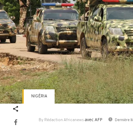
NIGÉRIA
avec AFP
Dernière M
By Rédaction Africanews