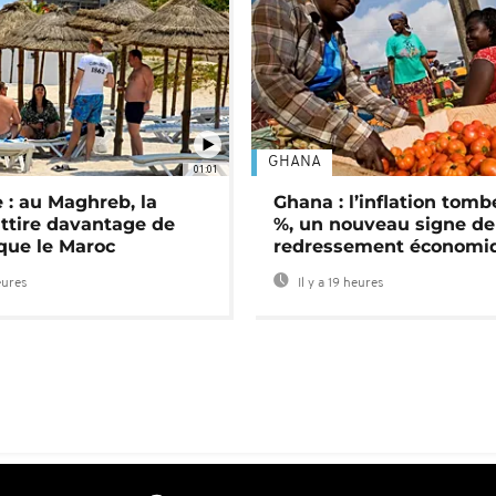
GHANA
01:01
 : au Maghreb, la
Ghana : l’inflation tomb
attire davantage de
%, un nouveau signe de
 que le Maroc
redressement économi
eures
Il y a 19 heures