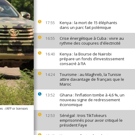
Kenya : la mort de 15 éléphants
17:55
dans un parc fait polémique
Crise énergétique à Cuba : vivre au
16:55
rythme des coupures d'électricité
Kenya : la Bourse de Nairobi
16:40
prépare un fonds d’investissement
consacré à l’IA
Tourisme : au Maghreb, la Tunisie
14:24
attire davantage de français que le
Maroc
Ghana : l’inflation tombe à 4,6 %, un
13:52
nouveau signe de redressement
économique
ws
-/AFP or licensors
Sénégal : trois TikTokeurs
12:53
emprisonnés pour avoir critiqué le
président Faye