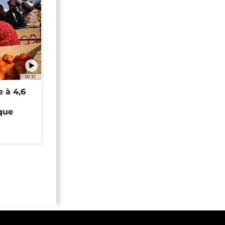
00:51
e à 4,6
que