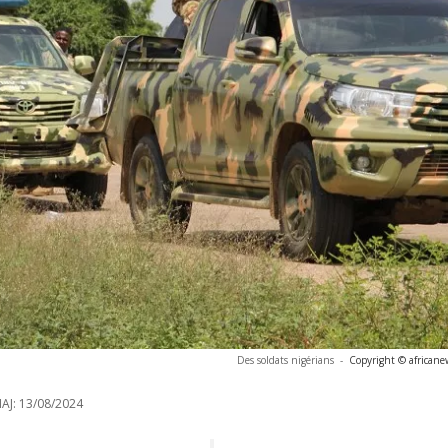
Des soldats nigérians
-
Copyright © africane
AJ:
13/08/2024