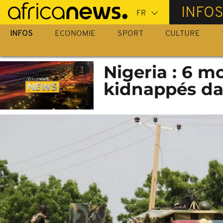
Passer
INFO
au
contenu
INFOS
ECONOMIE
SPORT
CULTURE
principal
Nigeria : 6 m
kidnappés da