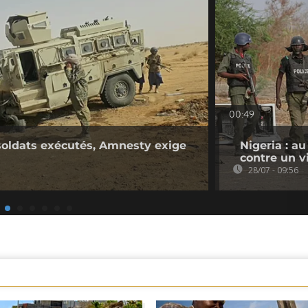
00:49
 soldats exécutés, Amnesty exige
Nigeria : a
contre un v
28/07 - 09:56