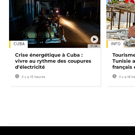
CUBA
INFO
01:54
Crise énergétique à Cuba :
Tourisme
vivre au rythme des coupures
Tunisie 
d'électricité
français
Il y a 15 heures
Il y a 18 h