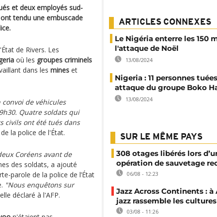
 tués et deux employés sud-
r ont tendu une embuscade
ARTICLES CONNEXES
ice.
Le Nigéria enterre les 150 
l'attaque de Noël
'État de Rivers. Les
geria
où les
groupes criminels
13/08/2024
vaillant dans les
mines
et
Nigeria : 11 personnes tuée
attaque du groupe Boko H
13/08/2024
 convoi de véhicules
9h30. Quatre soldats qui
 civils ont été tués dans
e la police de l'État.
SUR LE MÊME PAYS
308 otages libérés lors d’u
deux Coréens avant de
opération de sauvetage re
es des soldats, a ajouté
te-parole de la police de l’État
06/08 - 12:23
e.
"Nous enquêtons sur
Jazz Across Continents : à 
-elle déclaré à l'AFP.
jazz rassemble les cultures
03/08 - 11:26
woo
n'étaient pas