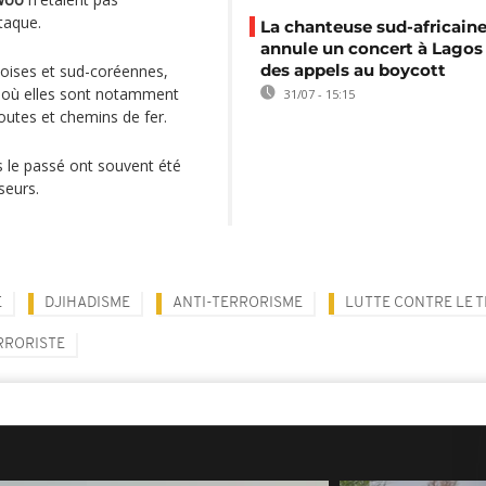
taque.
La chanteuse sud-africaine
annule un concert à Lagos
des appels au boycott
noises et sud-coréennes,
e, où elles sont notamment
31/07 - 15:15
outes et chemins de fer.
s le passé ont souvent été
seurs.
E
DJIHADISME
ANTI-TERRORISME
LUTTE CONTRE LE 
RRORISTE