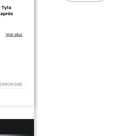
 Tyla
 après
Voir plus
TERRORISME