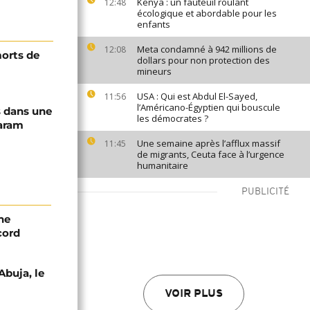
Kenya : un fauteuil roulant
12:48
écologique et abordable pour les
enfants
Meta condamné à 942 millions de
12:08
morts de
dollars pour non protection des
mineurs
USA : Qui est Abdul El-Sayed,
11:56
l’Américano-Égyptien qui bouscule
s dans une
les démocrates ?
aram
Une semaine après l’afflux massif
11:45
de migrants, Ceuta face à l’urgence
humanitaire
PUBLICITÉ
ne
cord
Abuja, le
VOIR PLUS