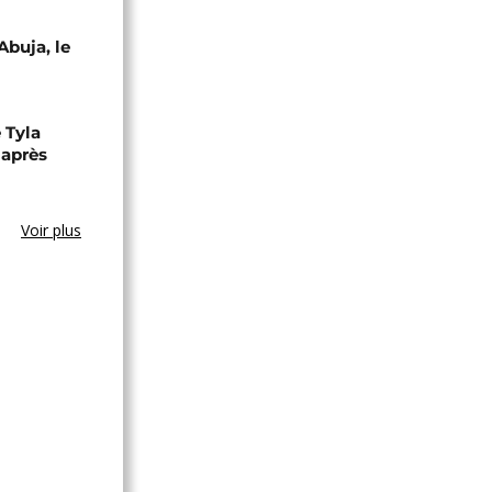
Abuja, le
 Tyla
 après
Voir plus