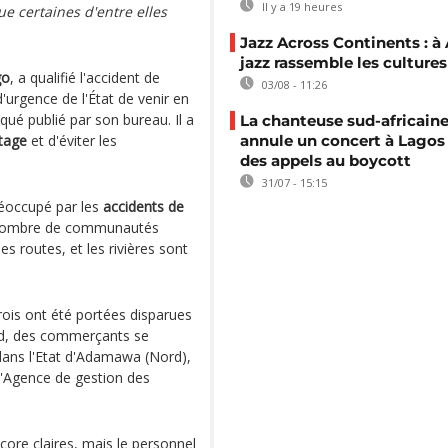
Il y a 19 heures
 certaines d'entre elles
Jazz Across Continents : à 
jazz rassemble les cultures
go
, a qualifié l'accident de
03/08 - 11:26
urgence de l'État de venir en
é publié par son bureau. Il a
La chanteuse sud-africaine
etage
et d'éviter les
annule un concert à Lagos
des appels au boycott
31/07 - 15:15
préoccupé par les
accidents de
in nombre de communautés
s routes, et les rivières sont
ois ont été portées disparues
rd, des commerçants se
ans l'Etat d'Adamawa (Nord),
 l'Agence de gestion des
core claires, mais le personnel