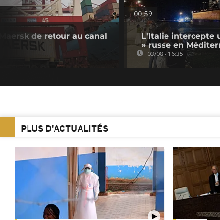
00:59
Maersk de retour au canal
L'Italie intercepte 
» russe en Méditer
03/08 - 16:35
PLUS D'ACTUALITÉS