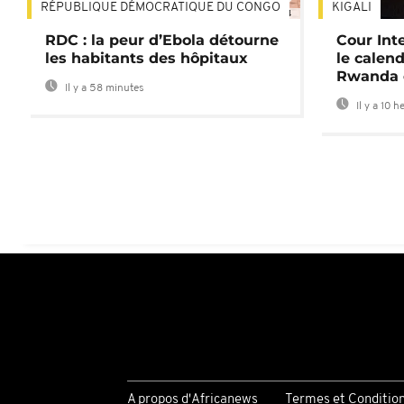
RÉPUBLIQUE DÉMOCRATIQUE DU CONGO
KIGALI
01:34
RDC : la peur d’Ebola détourne
Cour Inte
les habitants des hôpitaux
le calend
Rwanda 
Il y a 58 minutes
Il y a 10 h
A propos d'Africanews
Termes et Conditio