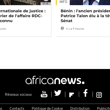
INFO
01:16
rnationale de justice :
Bénin : l'ancien préside
rier de l'affaire RDC-
Patrice Talon élu à la t
connu
Sénat
eures
Il y a 9 heures
Réseaux sociaux
ns
Contacts
Politique de Cookie
Distribution
Publicit