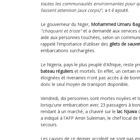
toutes les communautés environnantes pour que
fassent attention (aux corps)"
, a-t-il ajouté.
Le gouverneur du Niger,
Mohammed Umaru Ba
"choquant et triste"
et a demandé aux services d'
aide aux personnes touchées, selon un communiqu
rappelé l'importance d'utiliser des
gilets de sauv
embarcations surchargées.
Le Nigeria, pays le plus peuplé d'Afrique, reste 
bateau réguliers
et mortels. En effet, un certa
éloignées et riveraines n'ont pas accès à de bonne
donc le seul moyen de transport disponible.
Vendredi, dix personnes sont mortes noyées et tr
lorsqu'une embarcation avec 23 passagers à bo
rendant à un marché, a chaviré sur le
lac Njuwa
d
a indiqué à l'AFP Amin Suleiman, le chef local de
secours.
Les causes de ce dernier accident ne sont pas en