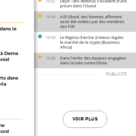
Libye : des détenus s'évadent d'une
15:52
prison dans l'Ouest
A El-Obeid, des femmes affirment
15:34
avoir été violées par des membres
des FSR
dans le
Le Nigeria cherche à mieux réguler
15:04
le marché de la crypto [Business
Africa]
 à Derna
Dans l'enfer des équipes engagées
15:00
niel
dans la lutte contre Ebola
PUBLICITÉ
rts dans
ria
VOIR PLUS
ne
cord