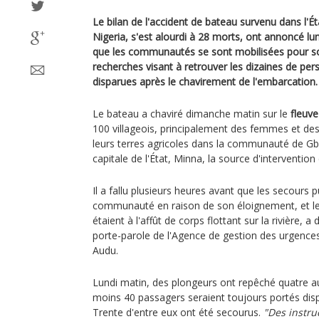
Le bilan de l'accident de bateau survenu dans l'É
Nigeria, s'est alourdi à 28 morts, ont annoncé lun
que les communautés se sont mobilisées pour sout
recherches visant à retrouver les dizaines de pe
disparues après le chavirement de l'embarcation.
Le bateau a chaviré dimanche matin sur le
fleuve
100 villageois, principalement des femmes et des 
leurs terres agricoles dans la communauté de Gba
capitale de l'État, Minna, la source d'intervention
Il a fallu plusieurs heures avant que les secours p
communauté en raison de son éloignement, et les
étaient à l'affût de corps flottant sur la rivière, a
porte-parole de l'Agence de gestion des urgences 
Audu.
Lundi matin, des plongeurs ont repêché quatre aut
moins 40 passagers seraient toujours portés disp
Trente d'entre eux ont été secourus.
"Des instru