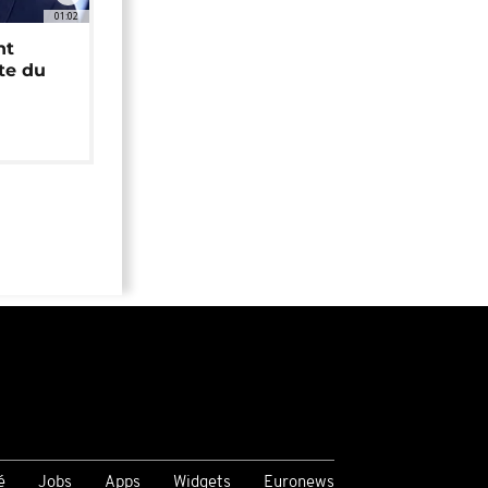
01:02
nt
ête du
é
Jobs
Apps
Widgets
Euronews