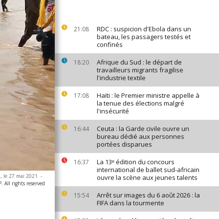
RDC : suspicion d'Ebola dans un
21:08
bateau, les passagers testés et
confinés
Afrique du Sud : le départ de
18:20
travailleurs migrants fragilise
l'industrie textile
Haïti : le Premier ministre appelle à
17:08
la tenue des élections malgré
l'insécurité
Ceuta : la Garde civile ouvre un
16:44
bureau dédié aux personnes
portées disparues
La 13ᵉ édition du concours
16:37
international de ballet sud-africain
a, le 27 mai 2021
-
ouvre la scène aux jeunes talents
All rights reserved
Arrêt sur images du 6 août 2026 : la
15:54
FIFA dans la tourmente