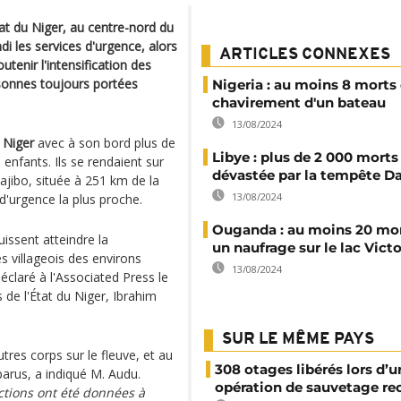
tat du Niger, au centre-nord du
di les services d'urgence, alors
ARTICLES CONNEXES
enir l'intensification des
rsonnes toujours portées
Nigeria : au moins 8 morts 
chavirement d'un bateau
13/08/2024
 Niger
avec à son bord plus de
Libye : plus de 2 000 morts
enfants. Ils se rendaient sur
dévastée par la tempête Da
jibo, située à 251 km de la
13/08/2024
 d'urgence la plus proche.
Ouganda : au moins 20 mo
uissent atteindre la
un naufrage sur le lac Victo
 villageois des environs
13/08/2024
 déclaré à l'Associated Press le
de l'État du Niger, Ibrahim
SUR LE MÊME PAYS
res corps sur le fleuve, et au
308 otages libérés lors d’u
arus, a indiqué M. Audu.
opération de sauvetage re
ctions ont été données à