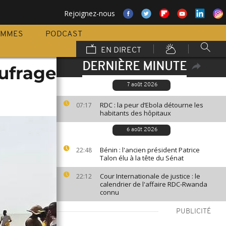
Rejoignez-nous
AMMES
PODCAST
EN DIRECT
DERNIÈRE MINUTE
aufrage
7 août 2026
RDC : la peur d’Ebola détourne les
07:17
habitants des hôpitaux
6 août 2026
Bénin : l'ancien président Patrice
22:48
Talon élu à la tête du Sénat
Cour Internationale de justice : le
22:12
calendrier de l'affaire RDC-Rwanda
connu
PUBLICITÉ