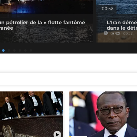
00:58
un pétrolier de la « flotte fantôme
L'Iran démen
ranée
dans le dét
03/08 - 09:57