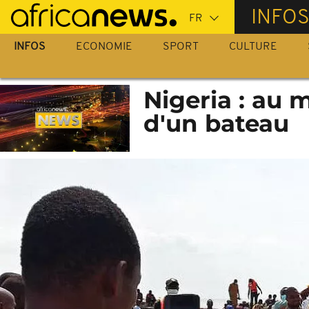
Passer
INFO
au
contenu
INFOS
ECONOMIE
SPORT
CULTURE
principal
Nigeria : au 
d'un bateau