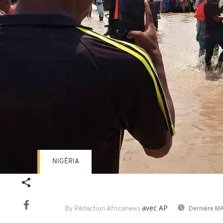
NIGÉRIA
avec AP
Dernière MA
By Rédaction Africanews