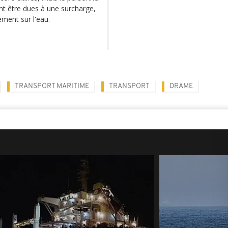
nt être dues à une surcharge,
ement sur l'eau.
TRANSPORT MARITIME
TRANSPORT
DRAME