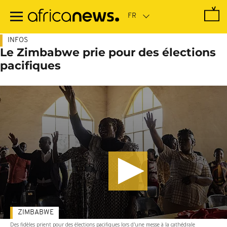
Passer
au
contenu
principal
INFOS
Le Zimbabwe prie pour des élections
pacifiques
ZIMBABWE
Des fidèles prient pour des élections pacifiques lors d'une messe à la cathédrale