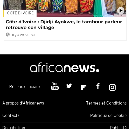
CÔTE D'IVOIRE
01:58
Côte d'Ivoire : Djidji Ayokwe, le tambour parleur
retrouve son village
Il y a 20 heures
Réseaux sociaux
A propos d'Africanews
Termes et Conditions
Contacts
Politique de Cookie
Distribution
Publicité