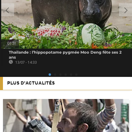
01:31
Thaïlande : l’hippopotame pygmée Moo Deng fête ses 2
ans
13/07 - 14:33
PLUS D'ACTUALITÉS