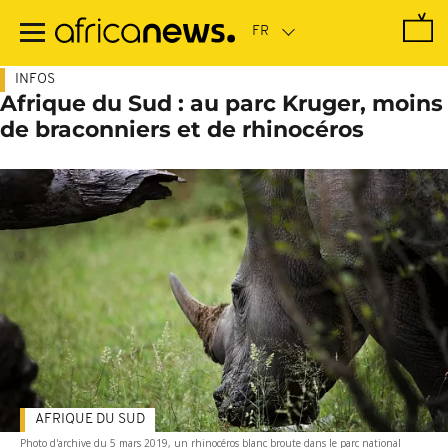
Passer
au
contenu
principal
INFOS
Afrique du Sud : au parc Kruger, moins
de braconniers et de rhinocéros
AFRIQUE DU SUD
Photo d'archive du 5 mars 2019, un rhinocéros blanc broute dans le parc national