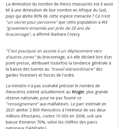
La diminution du nombre de rhinos massacrés est-il aussi
lié à une diminution de leur nombre en Afrique du Sud,
pays qui abrite 80% de cette espèce menacée ? Ce n'est
"un secret pour personne"
que cette population a été
"gravement entamée par près de 20 ans de
braconnage"
, a affirmé Barbara Creecy.
"C'est pourquoi on assiste à un déplacement vers
d'autres zones"
du braconnage, a-t-elle déclaré lors d'un
point-presse, attribuant toutefois la tendance générale à
la baisse des tueries au
"travail extraordinaire"
des
gardes forestiers et forces de l'ordre.
La ministre n'a pas souhaité préciser le nombre de
rhinocéros estimé actuellement au
Kruger
, plus grande
réserve nationale, pour ne pas fournir ce
"renseignement"
aux malfaiteurs. Le parc estimait en
2021 abriter 2 800 rhinocéros à l'intérieur de ses deux
millions d'hectares, contre 10 000 en 2008, soit une
baisse d'environ 70%, selon les chiffres des parcs
nationaux (SANParks).