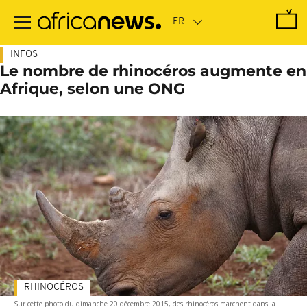
Passer
au
contenu
principal
INFOS
Le nombre de rhinocéros augmente en
Afrique, selon une ONG
RHINOCÉROS
Sur cette photo du dimanche 20 décembre 2015, des rhinocéros marchent dans la