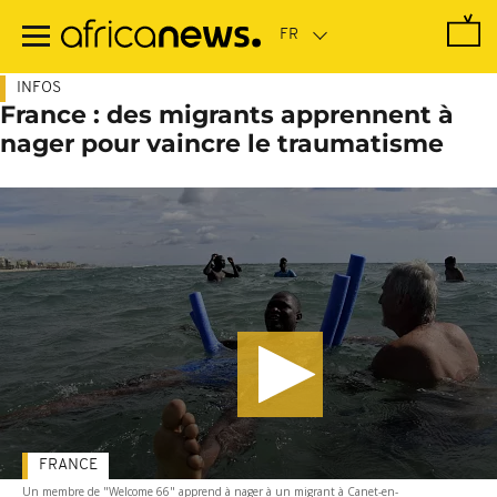
Passer
au
contenu
principal
INFOS
France : des migrants apprennent à
nager pour vaincre le traumatisme
FRANCE
Un membre de "Welcome 66" apprend à nager à un migrant à Canet-en-