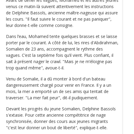
Avant de défier les vagues, Mohamed et les autres jeunes
venus ce matin-là suivent attentivement les instructions
de Delphine Bassols, ancienne maître-nageuse qui assure
les cours. "Il faut suivre le courant et ne pas paniquer",
leur donne-t-elle comme consigne.
Dans l’eau, Mohamed tente quelques brasses et se laisse
porter par le courant. A côté de lui, les rires d'Abdirahman,
Somalien de 23 ans, accompagnent le rythme des
vagues. C’est la septième fois qu’il vient. Plus confiant, il
sait à présent nager le crawl. "Mais je ne m’éloigne pas
trop quand même", avoue-t-il.
Venu de Somalie, il a dû monter à bord d'un bateau
dangereusement chargé pour venir en France. Il y a un
mois, la mer a emporté un de ses amis qui tentait de
traverser. "La mer fait peur", dit-il pudiquement.
Devant les progrès du jeune Somalien, Delphine Bassols
s'extasie. Pour cette ancienne compétitrice de nage
synchronisée, donner des cours aux jeunes migrants
"c'est leur donner un bout de liberté", explique-t-elle.