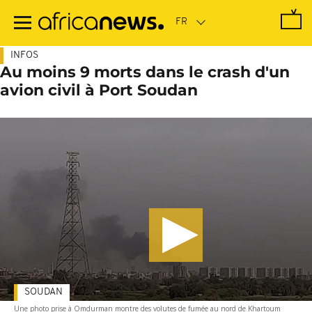
Passer
au
contenu
principal
INFOS
Au moins 9 morts dans le crash d'un
avion civil à Port Soudan
SOUDAN
Une photo prise à Omdurman montre des volutes de fumée au nord de Khartoum