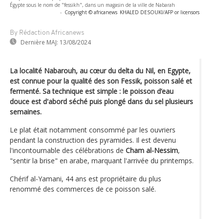
Égypte sous le nom de "fessikh", dans un magasin de la ville de Nabarah
-
Copyright © africanews
KHALED DESOUKI/AFP or licensors
By Rédaction Africanews
Dernière MAJ:
13/08/2024
La localité Nabarouh, au cœur du delta du Nil, en Egypte,
est connue pour la qualité des son Fessik, poisson salé et
fermenté. Sa technique est simple : le poisson d’eau
douce est d'abord séché puis plongé dans du sel plusieurs
semaines.
Le plat était notamment consommé par les ouvriers
pendant la construction des pyramides. Il est devenu
l'incontournable des célébrations de
Cham al-Nessim
,
"sentir la brise" en arabe, marquant l'arrivée du printemps.
Chérif al-Yamani, 44 ans est propriétaire du plus
renommé des commerces de ce poisson salé.