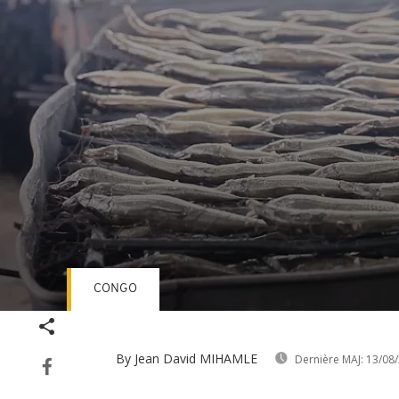
CONGO
Volume
90%
By Jean David MIHAMLE
Dernière MAJ:
13/08