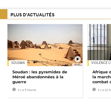
PLUS D'ACTUALITÉS
SOUDAN
VIOLENCE C
01:47
Soudan : les pyramides de
Afrique 
Méroé abandonnées à la
la march
guerre
combat 
Il y a 5 heures
Il y a 22 