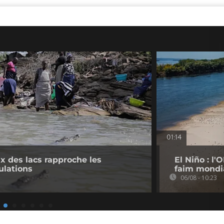
01:14
 des lacs rapproche les
El Niño : l
ulations
faim mondi
06/08 - 10:23