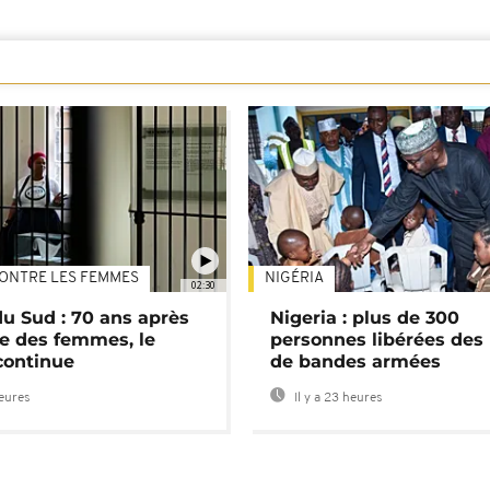
ONTRE LES FEMMES
NIGÉRIA
02:30
du Sud : 70 ans après
Nigeria : plus de 300
e des femmes, le
personnes libérées des
continue
de bandes armées
heures
Il y a 23 heures