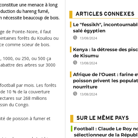
 constitue une menace à long
oduction du hareng fumé,
ARTICLES CONNEXES
 nécessite beaucoup de bois.
Le "fessikh", incontournab
salé égyptien
ge de Pointe-Noire, il faut
intaines forêts du Kouilou ou
13/08/2024
ce comme scieur de bois.
Kenya : la détresse des pis
de Kisumu
s, 1000, ou 250, ou 500 ça
13/08/2024
 abattre des arbres sur 3000
Afrique de l'Ouest : farine e
poisson privent les popula
football par mois. Les forêts
nourriture
de 10 % de la couverture
13/08/2024
ectares sur 268 millions
assin du Congo.
tité de poisson à fumer et
SUR LE MÊME PAYS
Football : Claude Le Roy
sélectionneur de la Répub