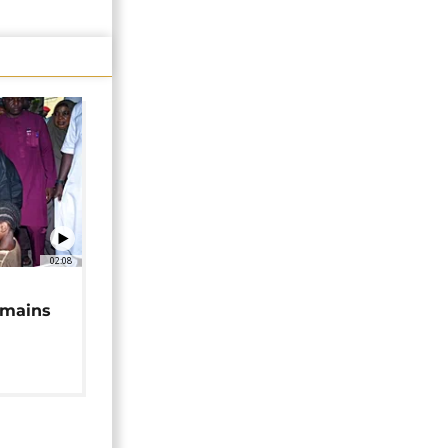
02:08
 mains