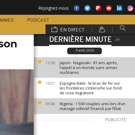
Rejoignez-nous
AMMES
PODCAST
EN DIRECT
DERNIÈRE MINUTE
sson
9 août 2026
Japon - Nagasaki : 81 ans après,
12:09
l’appel à un monde sans armes
nucléaires
Espagne-Italie : le bras de fer sur
10:57
les frontières s’intensifie sur fond
de crise migratoire
Nigeria : 1 500 couples unis lors d’un
09:46
mariage collectif financé par l’État
PUBLICITÉ