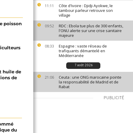
Côte d'Ivoire : Djidji Ayokwe, le
11:11
tambour parleur retrouve son
village
le poisson
RDC : Ebola tue plus de 300 enfants,
09:52
l'ONU alerte sur une crise sanitaire
majeure
Espagne : vaste réseau de
08:33
ciculteurs
trafiquants démantelé en
Méditerranée
7 août 2026
t huile de
Ceuta : une ONG marocaine pointe
tions de
21:06
la responsabilité de Madrid et de
Rabat
PUBLICITÉ
 nommé
lique du