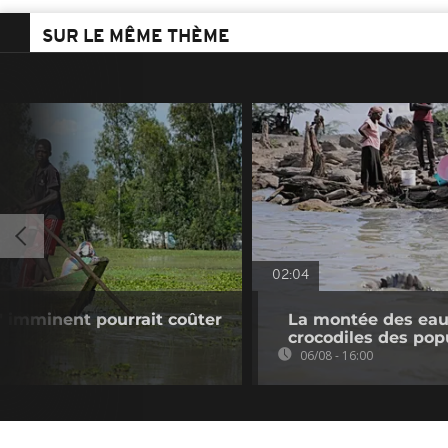
SUR LE MÊME THÈME
02:04
o" imminent pourrait coûter
La montée des eaux
crocodiles des pop
06/08 - 16:00