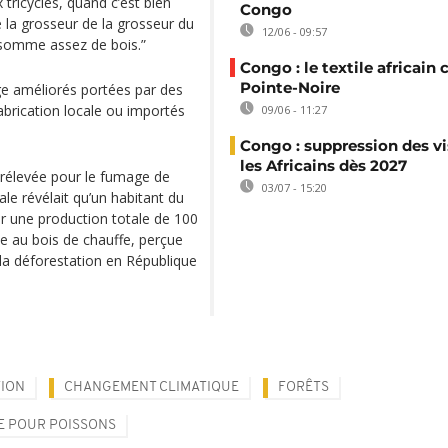
 tricycles, quand c’est bien
Congo
e la grosseur de la grosseur du
12/06 - 09:57
onsomme assez de bois.”
Congo : le textile africain 
Pointe-Noire
ge améliorés portées par des
rication locale ou importés
09/06 - 11:27
Congo : suppression des vi
les Africains dès 2027
 prélevée pour le fumage de
03/07 - 15:20
e révélait qu’un habitant du
ur une production totale de 100
ée au bois de chauffe, perçue
la déforestation en République
TION
CHANGEMENT CLIMATIQUE
FORÊTS
E POUR POISSONS