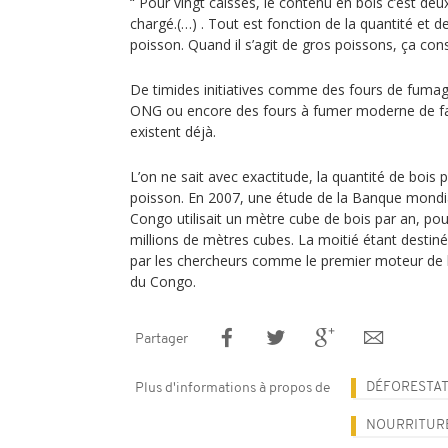
“ Pour vingt caisses, le contenu en bois c’est deux
chargé.(…) . Tout est fonction de la quantité et d
poisson. Quand il s’agit de gros poissons, ça c
De timides initiatives comme des fours de fuma
ONG ou encore des fours à fumer moderne de fab
existent déjà.
L’on ne sait avec exactitude, la quantité de bois
poisson. En 2007, une étude de la Banque mondial
Congo utilisait un mètre cube de bois par an, po
millions de mètres cubes. La moitié étant destin
par les chercheurs comme le premier moteur de 
du Congo.
Partager
DÉFORESTA
Plus d'informations à propos de
NOURRITUR