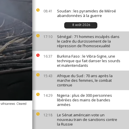
Soudan : les pyramides de Méroé
08:41
abandonnées à la guerre
8 août 2026
Sénégal : 71 hommes inculpés dans
17:10
le cadre du durcissement de la
répression de l’homosexualité
Burkina Faso : le Vibra-Signe, une
16:37
technique qui fait danser les sourds
et malentendants
Afrique du Sud : 70 ans après la
15:43
marche des femmes, le combat
continue
Nigeria : plus de 300 personnes
14:29
libérées des mains de bandes
 africanews
Cleared
armées
Le Sénat américain vote un
12:18
nouveau train de sanctions contre
la Russie