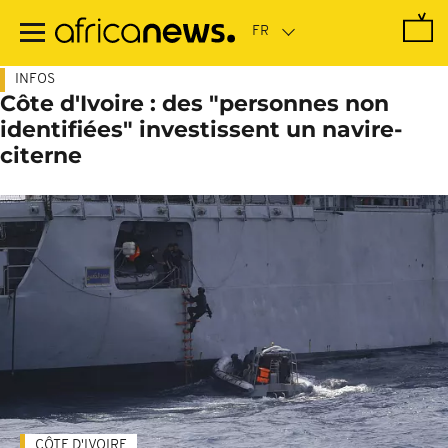
Passer
au
contenu
principal
INFOS
Côte d'Ivoire : des "personnes non
identifiées" investissent un navire-
citerne
CÔTE D'IVOIRE