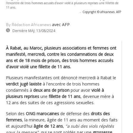
l'encontre de trois hommes accusés d'avoir violé à plusieurs reprises une fillette de
11 ans.
-
Copyright © africanews
AFP
avec AFP
By Rédaction Africanews
Dernière MAJ:
13/08/2024
À Rabat, au Maroc, plusieurs associations et femmes ont
manifesté, mercredi, contre les condamnations de deux
ans et de 18 mois de prison, des trois hommes accusés
d'avoir violé une fillette de 11 ans.
Plusieurs manifestantes ont dénoncé mercredi à Rabat le
verdict jugé laxiste
à l'encontre de trois hommes
condamnés à
deux ans de prison
pour avoir
violé à
plusieurs reprises
une
fillette de 11 ans
, devenue mère à
12 ans des suites de ces agressions sexuelles.
Selon des
ONG marocaines
de défense des
droits des
femmes
, la mineure, âgée de 11 ans au moment des faits
et aujourd'hui
âgée de 12 ans
,
"a subi des viols répétés
sous la menace"
, qui se sont soldés par une
grossesse.