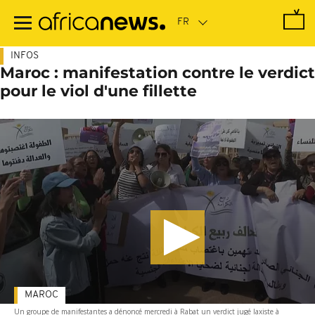
Passer
au
contenu
principal
INFOS
Maroc : manifestation contre le verdict
pour le viol d'une fillette
MAROC
Un groupe de manifestantes a dénoncé mercredi à Rabat un verdict jugé laxiste à