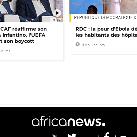
RÉPUBLIQUE DÉMOCRATIQUE 
01:00
a CAF réaffirme son
RDC : la peur d’Ebola d
 Infantino, l’UEFA
les habitants des hôpit
t son boycott
Il y a 3 heures
minutes