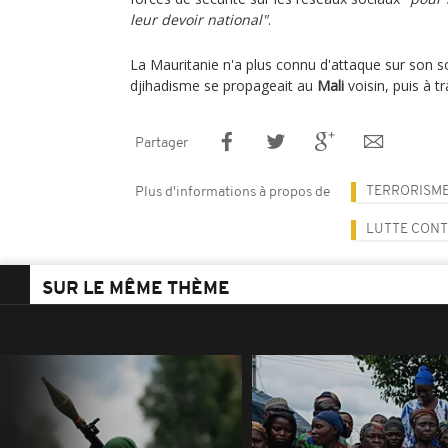
leur devoir national"
.
La Mauritanie n'a plus connu d'attaque sur son so
djihadisme se propageait au
Mali
voisin, puis à tr
Partager
TERRORISM
Plus d'informations à propos de
LUTTE CONT
SUR LE MÊME THÈME