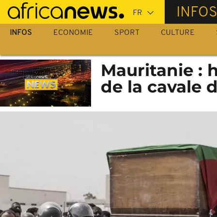
Passer
INFO
au
contenu
INFOS
ECONOMIE
SPORT
CULTURE
principal
Mauritanie :
de la cavale 