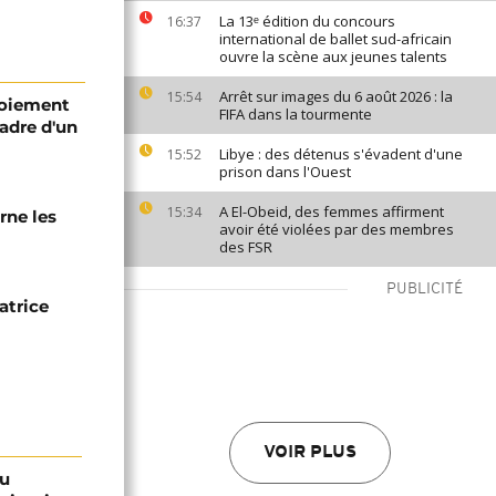
La 13ᵉ édition du concours
16:37
international de ballet sud-africain
ouvre la scène aux jeunes talents
Arrêt sur images du 6 août 2026 : la
15:54
loiement
FIFA dans la tourmente
adre d'un
Libye : des détenus s'évadent d'une
15:52
prison dans l'Ouest
A El-Obeid, des femmes affirment
15:34
rne les
avoir été violées par des membres
des FSR
PUBLICITÉ
atrice
VOIR PLUS
ou