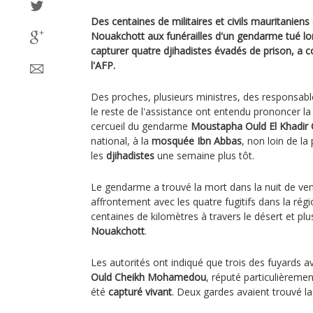
Des centaines de militaires et civils mauritanien
Nouakchott aux funérailles d'un gendarme tué lo
capturer quatre djihadistes évadés de prison, a
l'AFP.
Des proches, plusieurs ministres, des responsable
le reste de l'assistance ont entendu prononcer l
cercueil du gendarme
Moustapha Ould El Khadir 
national, à la
mosquée Ibn Abbas
, non loin de la
les
djihadistes
une semaine plus tôt.
Le gendarme a trouvé la mort dans la nuit de ven
affrontement avec les quatre fugitifs dans la régio
centaines de kilomètres à travers le désert et pl
Nouakchott
.
Les autorités ont indiqué que trois des fuyards a
Ould Cheikh Mohamedou
, réputé particulièreme
été
capturé vivant
. Deux gardes avaient trouvé la