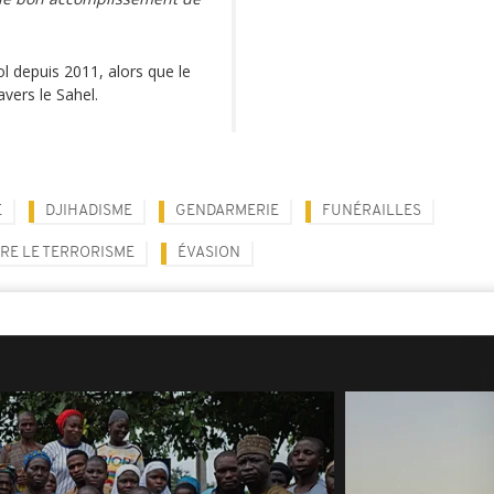
l depuis 2011, alors que le
avers le Sahel.
E
DJIHADISME
GENDARMERIE
FUNÉRAILLES
RE LE TERRORISME
ÉVASION