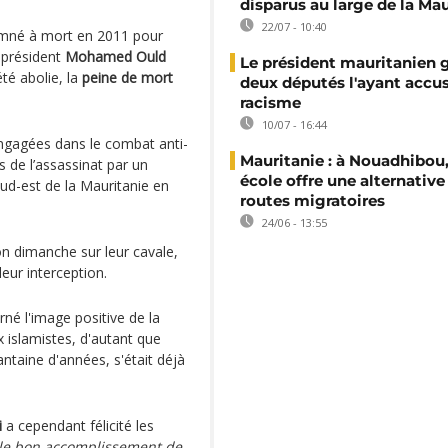
disparus au large de la Ma
22/07 - 10:40
mné à mort en 2011 pour
e président
Mohamed Ould
Le président mauritanien g
té abolie, la
peine de mort
deux députés l'ayant accu
racisme
10/07 - 16:44
 engagées dans le combat anti-
Mauritanie : à Nouadhibou
 de l’assassinat par un
école offre une alternative
ud-est de la Mauritanie en
routes migratoires
24/06 - 13:55
on dimanche sur leur cavale,
leur interception.
rné l'image positive de la
x islamistes, d'autant que
taine d'années, s'était déjà
i
a cependant félicité les
le bon accomplissement de