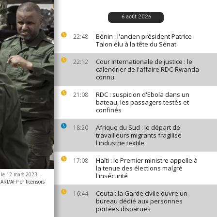
6 août 2026
Bénin : l'ancien président Patrice
22:48
Talon élu à la tête du Sénat
Cour Internationale de justice : le
22:12
calendrier de l'affaire RDC-Rwanda
connu
RDC : suspicion d'Ebola dans un
21:08
bateau, les passagers testés et
confinés
Afrique du Sud : le départ de
18:20
travailleurs migrants fragilise
l'industrie textile
Haïti : le Premier ministre appelle à
17:08
la tenue des élections malgré
 le 12 mars 2023
-
l'insécurité
I/AFP or licensors
Ceuta : la Garde civile ouvre un
16:44
bureau dédié aux personnes
portées disparues