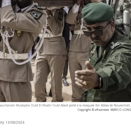
r mauritanien Mustapha Ould El Khadir Ould Abeid porté à la mosquée Ibn Abbas de Nouakchott,
Copyright © africanews
MARCO LONGAR
AJ:
13/08/2024