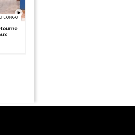
DU CONGO
01:34
étourne
aux