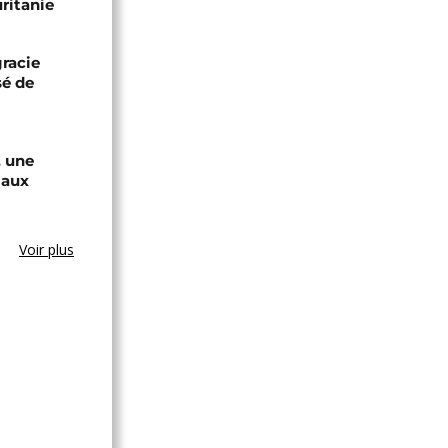
uritanie
racie
sé de
, une
 aux
Voir plus