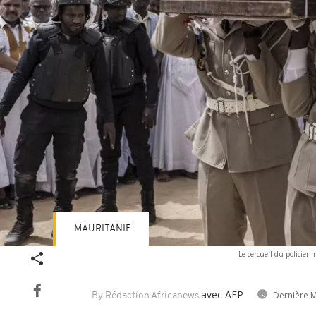
MAURITANIE
Le cercueil du policie
avec AFP
Dernière M
By Rédaction Africanews