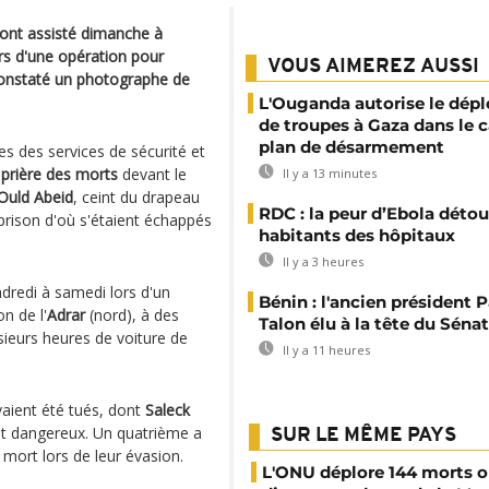
s ont assisté dimanche à
rs d'une opération pour
VOUS AIMEREZ AUSSI
 constaté un photographe de
L'Ouganda autorise le dép
de troupes à Gaza dans le c
plan de désarmement
s des services de sécurité et
a
prière des morts
devant le
Il y a 13 minutes
Ould Abeid
, ceint du drapeau
RDC : la peur d’Ebola détou
 prison d'où s'étaient échappés
habitants des hôpitaux
Il y a 3 heures
dredi à samedi lors d'un
Bénin : l'ancien président P
n de l'
Adrar
(nord), à des
Talon élu à la tête du Sénat
usieurs heures de voiture de
Il y a 11 heures
vaient été tués, dont
Saleck
nt dangereux. Un quatrième a
SUR LE MÊME PAYS
 mort lors de leur évasion.
L'ONU déplore 144 morts 