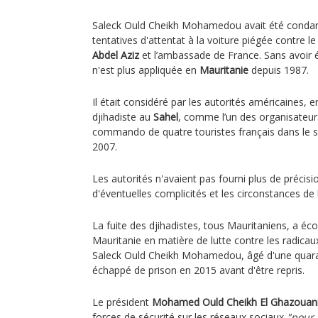
Saleck Ould Cheikh Mohamedou avait été conda
tentatives d'attentat à la voiture piégée contre l
Abdel Aziz
et l’ambassade de France. Sans avoir é
n'est plus appliquée en
Mauritanie
depuis 1987.
Il était considéré par les autorités américaines,
djihadiste au
Sahel
, comme l’un des organisateurs
commando de quatre touristes français dans le s
2007.
Les autorités n'avaient pas fourni plus de précisi
d'éventuelles complicités et les circonstances de 
La fuite des djihadistes, tous Mauritaniens, a éco
Mauritanie en matière de lutte contre les radicau
Saleck Ould Cheikh Mohamedou, âgé d'une quaran
échappé de prison en 2015 avant d'être repris.
Le président
Mohamed Ould Cheikh El Ghazouan
forces de sécurité sur les réseaux sociaux
"pour 