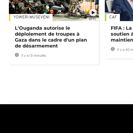
YOWERI MUSEVENI
CAF
01:11
L'Ouganda autorise le
FIFA : L
déploiement de troupes à
soutien à
Gaza dans le cadre d'un plan
maintien
de désarmement
Il y a 40 
Il y a 13 minutes