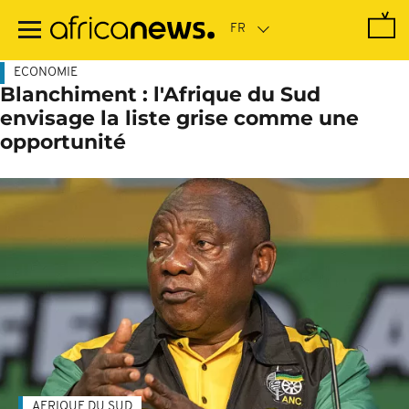
Passer
au
contenu
principal
ECONOMIE
Blanchiment : l'Afrique du Sud
envisage la liste grise comme une
opportunité
AFRIQUE DU SUD