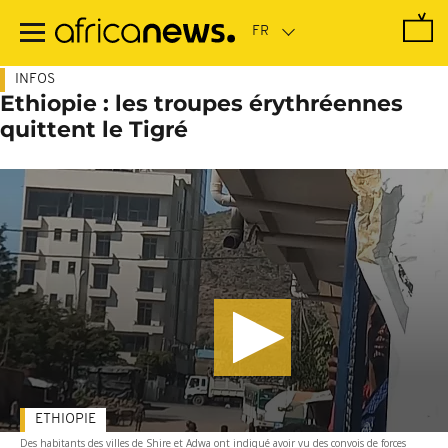
Passer
au
contenu
principal
INFOS
Ethiopie : les troupes érythréennes
quittent le Tigré
ETHIOPIE
Des habitants des villes de Shire et Adwa ont indiqué avoir vu des convois de forces