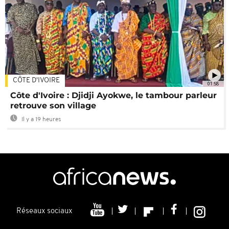
CÔTE D'IVOIRE
01:58
Côte d'Ivoire : Djidji Ayokwe, le tambour parleur
retrouve son village
Il y a 19 heures
Réseaux sociaux