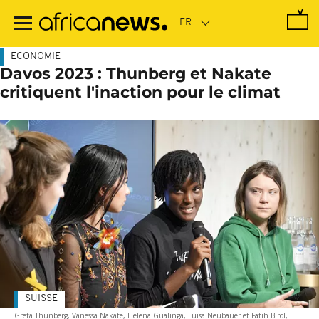
Passer
au
contenu
principal
ECONOMIE
Davos 2023 : Thunberg et Nakate
critiquent l'inaction pour le climat
SUISSE
Greta Thunberg, Vanessa Nakate, Helena Gualinga, Luisa Neubauer et Fatih Birol,