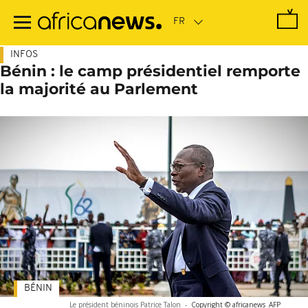
Passer
au
contenu
principal
INFOS
Bénin : le camp présidentiel remporte
la majorité au Parlement
BÉNIN
Le président béninois Patrice Talon
-
Copyright © africanews
AFP