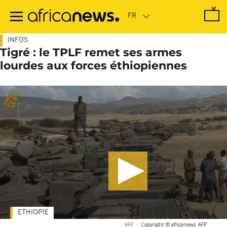
Passer
au
contenu
principal
INFOS
Tigré : le TPLF remet ses armes
lourdes aux forces éthiopiennes
ETHIOPIE
AFP
-
Copyright © africanews
AFP