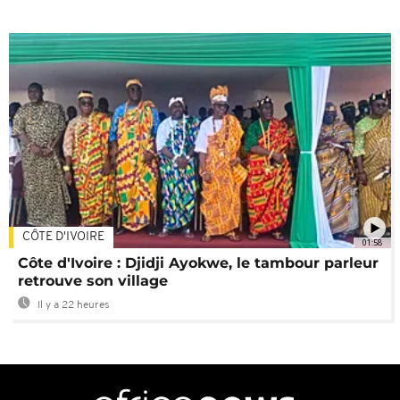
CÔTE D'IVOIRE
01:58
Côte d'Ivoire : Djidji Ayokwe, le tambour parleur
retrouve son village
Il y a 22 heures