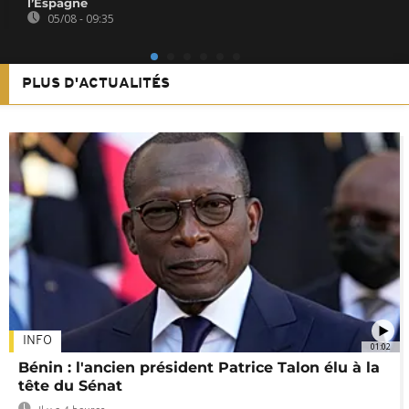
l’Espagne
05/08 - 09:35
PLUS D'ACTUALITÉS
INFO
01:02
Bénin : l'ancien président Patrice Talon élu à la
tête du Sénat