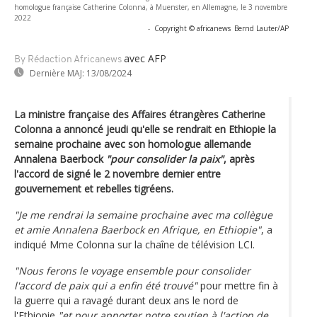
homologue française Catherine Colonna, à Muenster, en Allemagne, le 3 novembre
2022
-
Copyright © africanews
Bernd Lauter/AP
avec AFP
By Rédaction Africanews
Dernière MAJ:
13/08/2024
La ministre française des Affaires étrangères Catherine
Colonna a annoncé jeudi qu'elle se rendrait en Ethiopie la
semaine prochaine avec son homologue allemande
Annalena Baerbock
"pour consolider la paix"
, après
l'accord de signé le 2 novembre dernier entre
gouvernement et rebelles tigréens.
"Je me rendrai la semaine prochaine avec ma collègue
et amie Annalena Baerbock en Afrique, en Ethiopie"
, a
indiqué Mme Colonna sur la chaîne de télévision LCI.
"Nous ferons le voyage ensemble pour consolider
l'accord de paix qui a enfin été trouvé"
pour mettre fin à
la guerre qui a ravagé durant deux ans le nord de
l'Ethiopie
"et pour apporter notre soutien à l'action de