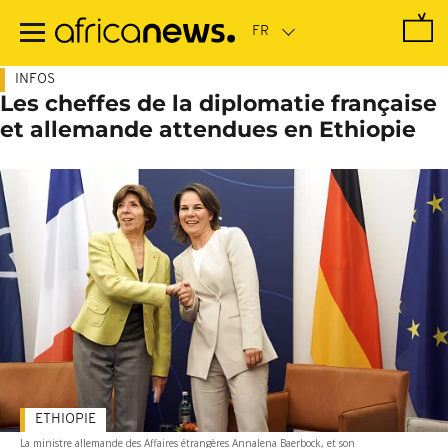
Passer
au
contenu
principal
INFOS
Les cheffes de la diplomatie française
et allemande attendues en Ethiopie
ETHIOPIE
La ministre allemande des Affaires étrangères Annalena Baerbock, et son