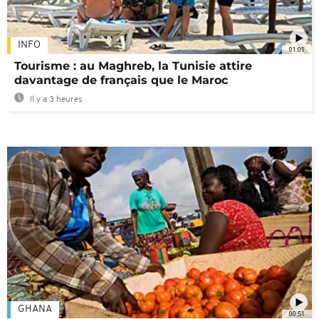
INFO
01:01
Tourisme : au Maghreb, la Tunisie attire
davantage de français que le Maroc
Il y a 3 heures
GHANA
00:51