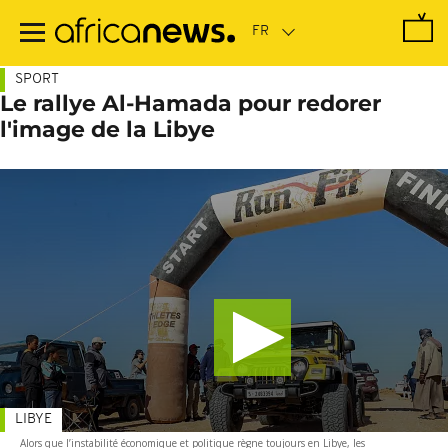
Passer
au
contenu
principal
SPORT
Le rallye Al-Hamada pour redorer
l'image de la Libye
LIBYE
Alors que l’instabilité économique et politique règne toujours en Libye, les