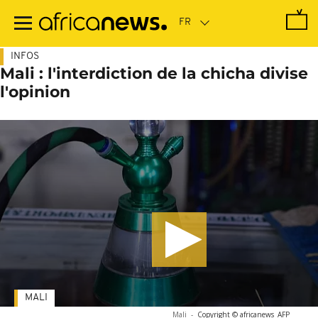
Passer
au
contenu
principal
INFOS
Mali : l'interdiction de la chicha divise
l'opinion
MALI
Mali
-
Copyright © africanews
AFP