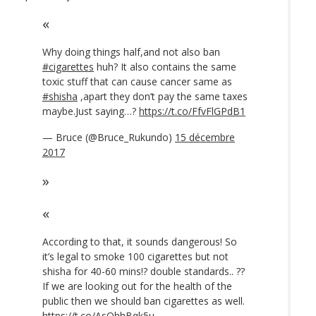
Why doing things half,and not also ban
#cigarettes
huh? It also contains the same
toxic stuff that can cause cancer same as
#shisha
,apart they don’t pay the same taxes
maybe.Just saying…?
https://t.co/FfvFlGPdB1
— Bruce (@Bruce_Rukundo)
15 décembre
2017
According to that, it sounds dangerous! So
it’s legal to smoke 100 cigarettes but not
shisha for 40-60 mins!? double standards.. ??
If we are looking out for the health of the
public then we should ban cigarettes as well.
https://t.co/AsOhhBqk5u