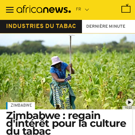
Passer
au
contenu
principal
INDUSTRIES DU TABAC
DERNIÈRE MINUTE
ZIMBABWE
02:22
Zimbabwe : regain
d'intérêt pour la culture
du tabac