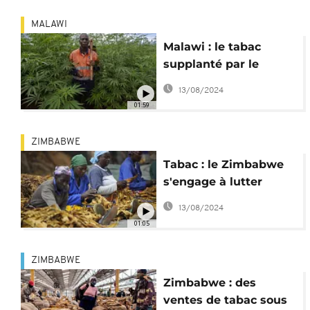
MALAWI
Malawi : le tabac
supplanté par le
cannabis ?
13/08/2024
01:59
ZIMBABWE
Tabac : le Zimbabwe
s'engage à lutter
contre le travail des
13/08/2024
enfants
01:05
ZIMBABWE
Zimbabwe : des
ventes de tabac sous