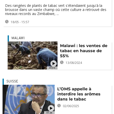
Des rangées de plants de tabac vert s'étendaient jusqu'à la
brousse dans un vaste champ où cette culture a retrouvé des
niveaux records au Zimbabwe, ...
18/05 - 15:57
MALAWI
Malawi : les ventes de
tabac en hausse de
55%
13/08/2024
01:03
SUISSE
L’OMS appelle à
interdire les arômes
dans le tabac
02/06/2025
01:34