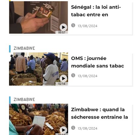
Sénégal : la loi anti-
tabac entre en
vigueur
13/08/2024
00:57
ZIMBABWE
OMS : journée
mondiale sans tabac
13/08/2024
02:14
ZIMBABWE
Zimbabwe : quand la
sécheresse entraine la
colère des
13/08/2024
producteurs de tabac
01:03