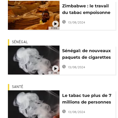
Zimbabwe : le travail
du tabac empoisonne
les enfants (HRW)
13/08/2024
01:05
SÉNÉGAL
Sénégal: de nouveaux
paquets de cigarettes
avec des
13/08/2024
avertissements contre
01:08
le tabagisme
SANTÉ
Le tabac tue plus de 7
millions de personnes
par an (OMS)
13/08/2024