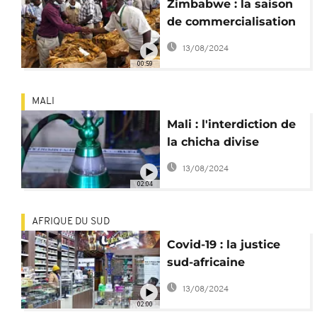
Zimbabwe : la saison
de commercialisation
de tabac ouverte
13/08/2024
00:59
MALI
Mali : l'interdiction de
la chicha divise
l'opinion
13/08/2024
02:04
AFRIQUE DU SUD
Covid-19 : la justice
sud-africaine
condamne
13/08/2024
l'interdiction des
02:00
cigarettes