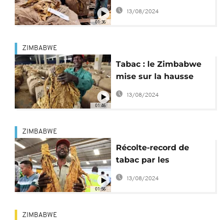
de meilleurs auspices
13/08/2024
01:36
ZIMBABWE
Tabac : le Zimbabwe
mise sur la hausse
des prix
13/08/2024
01:46
ZIMBABWE
Récolte-record de
tabac par les
agriculteurs
13/08/2024
zimbabwéens
01:56
ZIMBABWE