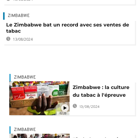
ZIMBABWE
Le Zimbabwe bat un record avec ses ventes de
tabac
13/08/2024
ZIMBABWE
Zimbabwe : la culture
du tabac à l'épreuve
de l'insécurité
13/08/2024
alimentaire
02:20
ZIMBABWE