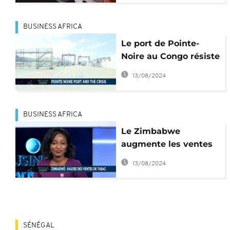
BUSINESS AFRICA
Le port de Pointe-
Noire au Congo résiste
à la crise du pétrole
13/08/2024
BUSINESS AFRICA
Le Zimbabwe
augmente les ventes
de tabac et une
13/08/2024
seconde vie pour les
sacs de ciment au
Togo [Business Africa]
SÉNÉGAL